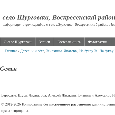
село Шурговаш, Воскресенский райо
информация и фотографии о селе Шурговаш, Воскресенский район, Ни
О селе Шурговаш
Записи
Гостевая книга
Фотографии
Главная
/
Деревни и сёла
,
Жилкины
,
Ипатовы
,
На букву Ж
,
На букву
Семья
Взрослые: Шура, Лидия, Зоя, Алексей Жилкины Витины и Александр И
письменного разрешения
© 2012-2026 Копирование без
администрации
права защищены.