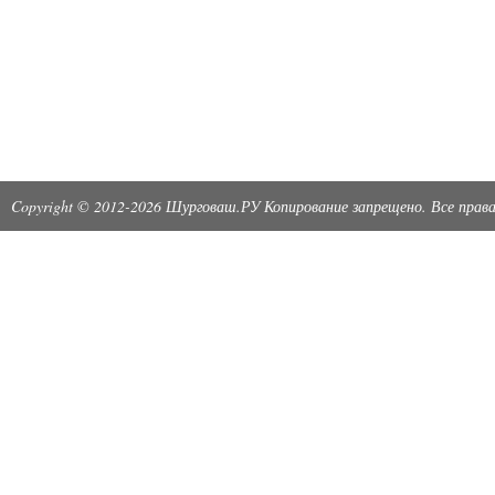
Copyright © 2012-2026 Шурговаш.РУ Копирование запрещено. Все пра