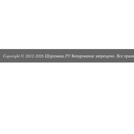
Copyright © 2012-2026 Шурговаш.РУ Копирование запрещено. Все пра