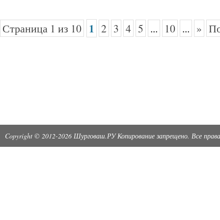
1
Страница 1 из 10
2
3
4
5
...
10
...
»
По
Copyright © 2012-2026 Шурговаш.РУ Копирование запрещено. Все пра