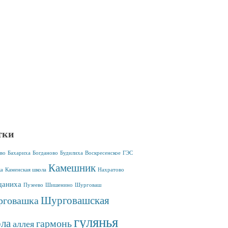
тки
во
Бахариха
Богданово
Будилиха
Воскресенское
ГЭС
Камешник
ка
Каменская школа
Нахратово
аниха
Пузеево
Шишенино
Шурговаш
Шурговашская
говашка
гулянья
ла
гармонь
аллея