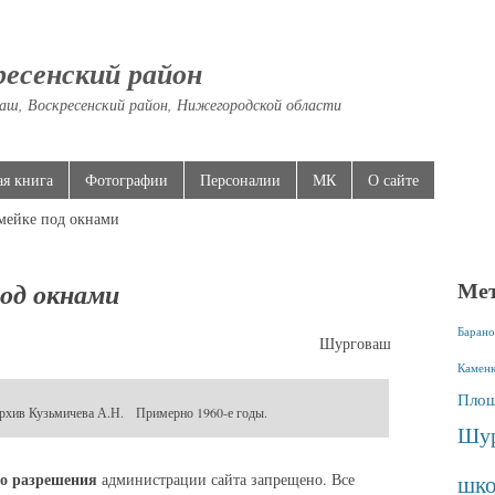
ресенский район
аш, Воскресенский район, Нижегородской области
ая книга
Фотографии
Персоналии
МК
О сайте
мейке под окнами
Ме
под окнами
Барано
Шурговаш
Камен
Площ
хив Кузьмичева А.Н. Примерно 1960-е годы.
Шур
о разрешения
администрации сайта запрещено. Все
шко