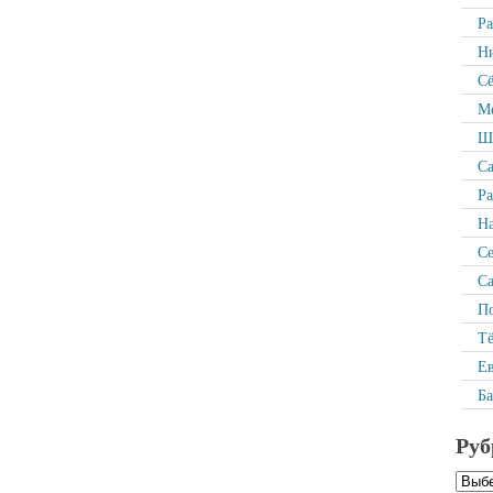
Р
Ни
Сё
Ме
Ша
Са
Ра
На
С
Са
По
Тё
Ев
Ба
Руб
Рубр