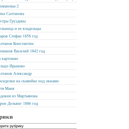
ахмановы-2
на Салтанова
стры Груздевы
льница и ее владельцы
ров Стефан 1858 год
лтанов Константин
хманов Василий 1842 год
 картошке
ельцо Ирыхово
лтанов Александр
сиделки на скамейке под окнами
тя Маня
докия из Мартьянова
рон Дельвиг 1886 год
рики
ики