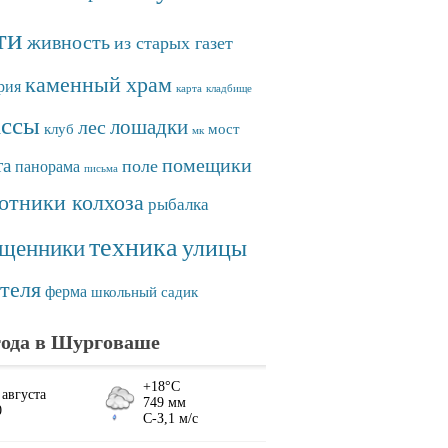
ти
живность
из старых газет
каменный храм
рия
карта
кладбище
ассы
лошадки
лес
клуб
мост
мк
помещики
та
поле
панорама
письма
отники колхоза
рыбалка
техника
улицы
ященники
теля
ферма
школьный садик
ода в Шурговаше