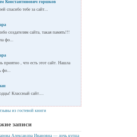
им Константинович горшков
ей спасибо тебе за сайт...
ара
ибо создателям сайта, такая память!!!
а фо...
ара
ь приятно , что есть этот сайт. Нашла
ь фо...
пан
дцы! Классный сайт....
тзывы из гостевой книги
жие записи
рова Александра Ивановна — дочь купца