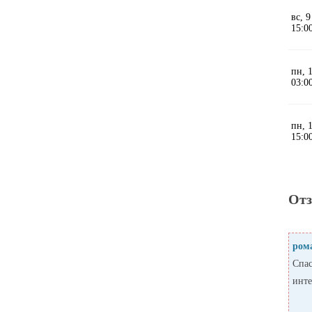
От
ром
Спас
инте