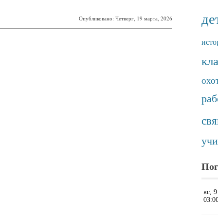
де
Опубликовано: Четверг, 19 марта, 2026
исто
кл
охо
раб
св
учи
Пог