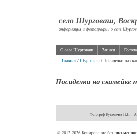
село Шурговаш, Воск
информация и фотографии о селе Шургов
О селе Шурговаш
Записи
Гостев
Главная
/
Шурговаш
/ Посиделки на ска
Посиделки на скамейке 
Фотограф Кузьмичев П.Н. Ар
письменног
© 2012-2026 Копирование без