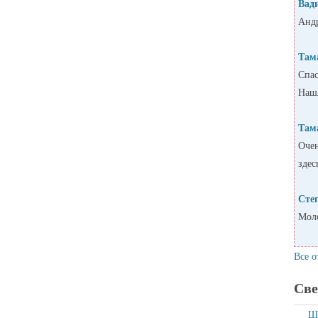
Вад
Андр
Там
Спас
Нашл
Там
Очен
здес
Сте
Моло
Все о
Све
Ша