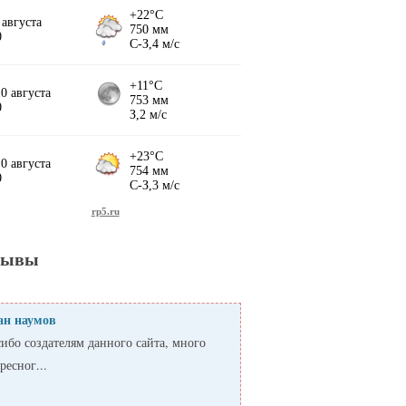
зывы
ан наумов
ибо создателям данного сайта, много
ресног...