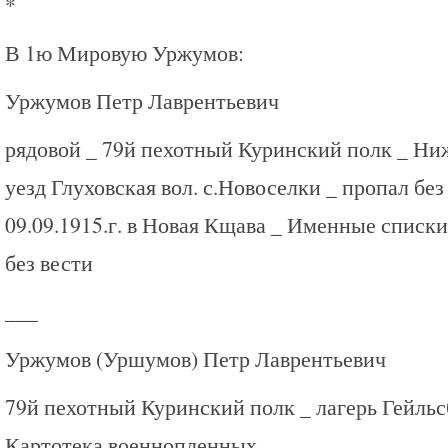
*
В 1ю Мировую Уржумов:
Уржумов Петр Лаврентьевич
рядовой _ 79й пехотный Куринский полк _ Ниж
уезд Глуховская вол. с.Новоселки _ пропал без
09.09.1915.г. в Новая Кщава _ Именные списк
без вести
___
Уржумов (Уршумов) Петр Лаврентьевич
79й пехотный Куринский полк _ лагерь Гейльс
Картотека военнопленных