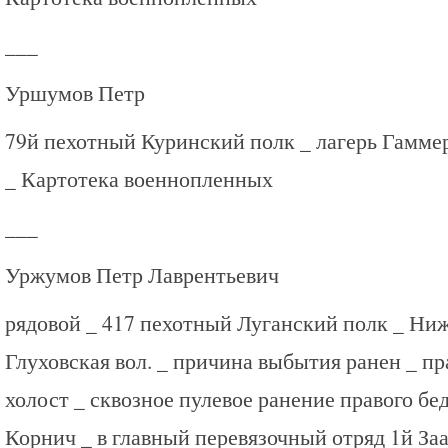
___
Уршумов Петр
79й пехотный Куринский полк _ лагерь Гамм
_ Картотека военнопленных
___
Уржумов Петр Лаврентьевич
рядовой _ 417 пехотный Луганский полк _ Ниж
Глуховская вол. _ причина выбытия ранен _ п
холост _ сквозное пулевое ранение правого бед
Корнич _ в главный перевязочный отряд 1й За