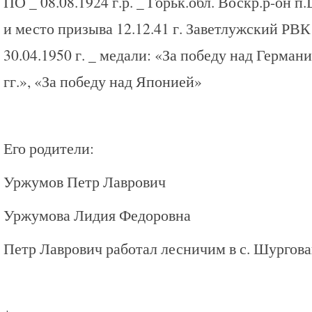
ПО _ 08.08.1924 г.р. _ Горьк.обл. Воскр.р-он п
и место призыва 12.12.41 г. Заветлужский РВК
30.04.1950 г. _ медали: «За победу над Герман
гг.», «За победу над Японией»
Его родители:
Уржумов Петр Лаврович
Уржумова Лидия Федоровна
Петр Лаврович работал лесничим в с. Шургова