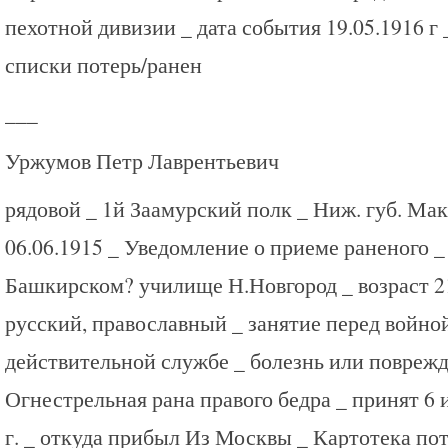
пехотной дивизии _ дата события 19.05.1916 г
списки потерь/ранен
___
Уржумов Петр Лаврентьевич
рядовой _ 1й Заамурский полк _ Ниж. губ. Мак
06.06.1915 _ Уведомление о приеме раненого _
Башкирском? училище Н.Новгород _ возраст 21
русский, православный _ занятие перед войно
действительной службе _ болезнь или повреж
Огнестрельная рана правого бедра _ принят 6 
г. _ откуда прибыл Из Москвы _ Картотека по