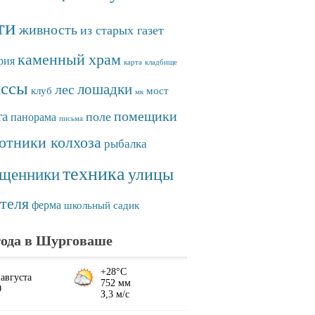
ти
живность
из старых газет
каменный храм
рия
карта
кладбище
ассы
лошадки
лес
клуб
мост
мк
помещики
та
поле
панорама
письма
отники колхоза
рыбалка
техника
улицы
ященники
теля
ферма
школьный садик
ода в Шурговаше