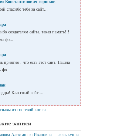
им Константинович горшков
ей спасибо тебе за сайт...
ара
ибо создателям сайта, такая память!!!
а фо...
ара
ь приятно , что есть этот сайт. Нашла
ь фо...
пан
дцы! Классный сайт....
тзывы из гостевой книги
жие записи
рова Александра Ивановна — дочь купца