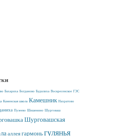
тки
во
Бахариха
Богданово
Будилиха
Воскресенское
ГЭС
Камешник
ка
Каменская школа
Нахратово
аниха
Пузеево
Шишенино
Шурговаш
Шурговашская
говашка
гулянья
ла
гармонь
аллея