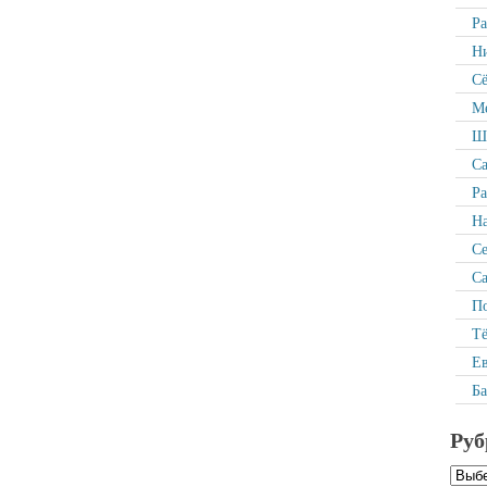
Р
Ни
Сё
Ме
Ша
Са
Ра
На
С
Са
По
Тё
Ев
Ба
Руб
Рубр