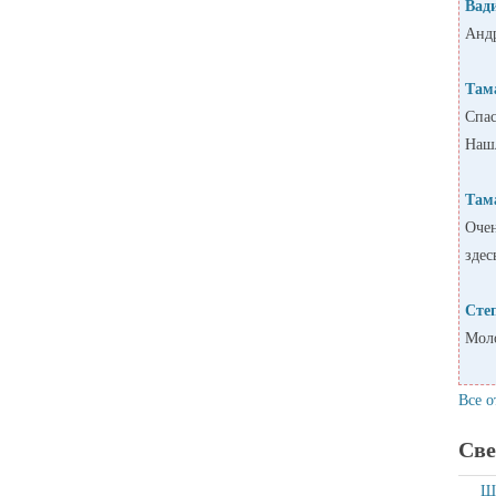
Вад
Андр
Там
Спас
Нашл
Там
Очен
здес
Сте
Моло
Все о
Све
Ша