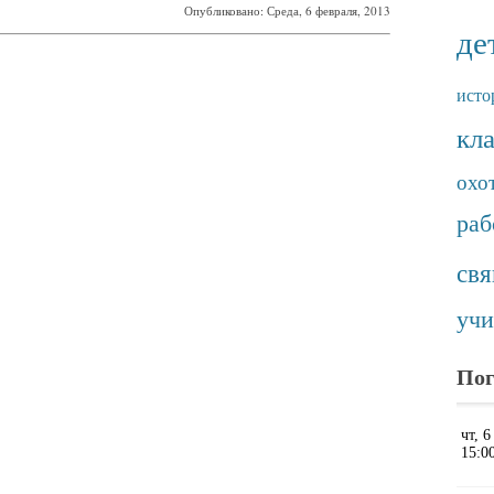
Опубликовано: Среда, 6 февраля, 2013
де
исто
кл
охо
раб
св
учи
Пог