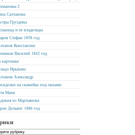
ахмановы-2
на Салтанова
стры Груздевы
льница и ее владельцы
ров Стефан 1858 год
лтанов Константин
хманов Василий 1842 год
 картошке
ельцо Ирыхово
лтанов Александр
сиделки на скамейке под окнами
тя Маня
докия из Мартьянова
рон Дельвиг 1886 год
рики
ики