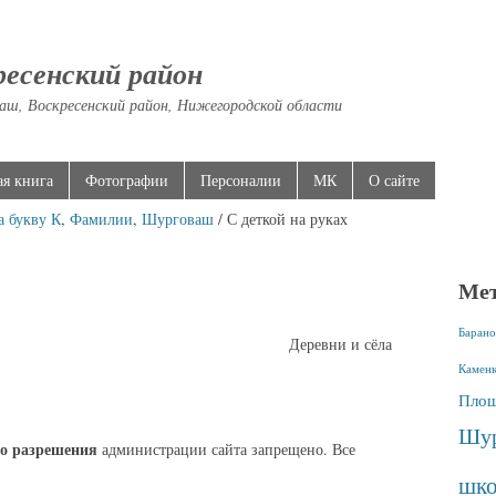
ресенский район
аш, Воскресенский район, Нижегородской области
ая книга
Фотографии
Персоналии
МК
О сайте
а букву К
,
Фамилии
,
Шурговаш
/ С деткой на руках
Ме
Барано
Деревни и сёла
Камен
Площ
Шур
о разрешения
администрации сайта запрещено. Все
шко