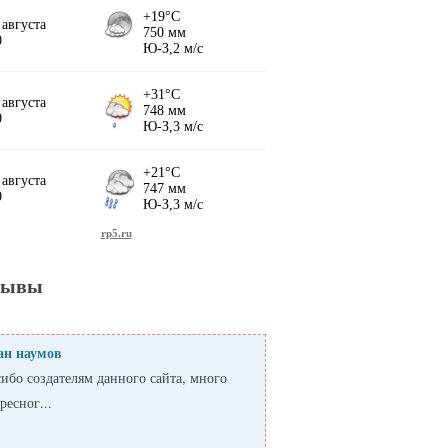
зывы
ан наумов
ибо создателям данного сайта, много
ресног...