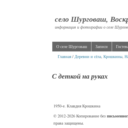
село Шурговаш, Воск
информация и фотографии о селе Шургов
О селе Шурговаш
Записи
Гостев
Главная
/
Деревни и сёла
,
Крошкины
,
Н
С деткой на руках
1950-е. Клавдия Крошкина
письменног
© 2012-2026 Копирование без
права защищены.