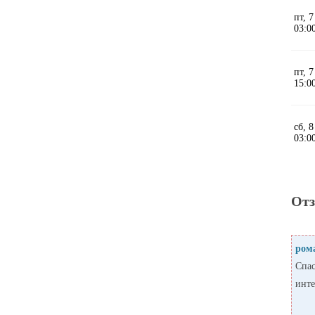
От
ром
Спас
инте