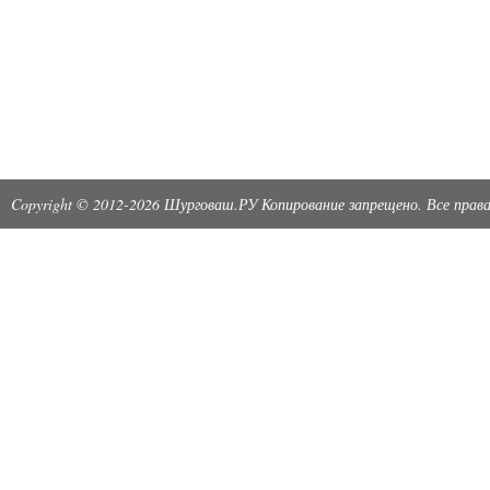
Copyright © 2012-2026 Шурговаш.РУ Копирование запрещено. Все пра