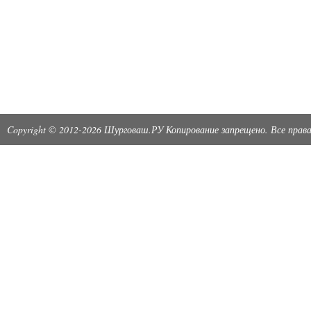
Copyright © 2012-2026 Шурговаш.РУ Копирование запрещено. Все пра