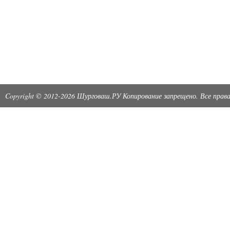
Copyright © 2012-2026 Шурговаш.РУ Копирование запрещено. Все пра