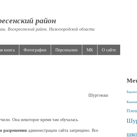
ресенский район
аш, Воскресенский район, Нижегородской области
ая книга
Фотографии
Персоналии
МК
О сайте
Ме
Барано
Шурговаш
Камен
Площ
Шур
чили. Она некоторое время там обучалась.
о разрешения
администрации сайта запрещено. Все
шко