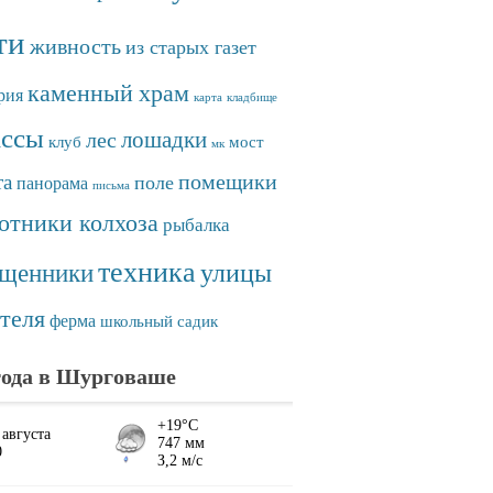
ти
живность
из старых газет
каменный храм
рия
карта
кладбище
ассы
лошадки
лес
клуб
мост
мк
помещики
та
поле
панорама
письма
отники колхоза
рыбалка
техника
улицы
ященники
теля
ферма
школьный садик
ода в Шурговаше