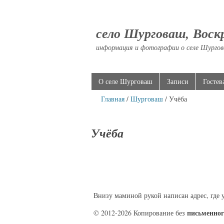
село Шурговаш, Воск
информация и фотографии о селе Шургов
О селе Шурговаш
Записи
Гостев
Главная
/
Шурговаш
/ Учёба
Учёба
Внизу маминой рукой написан адрес, где у
письменног
© 2012-2026 Копирование без