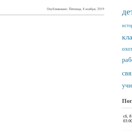
де
Опубликовано: Пятница, 8 ноября, 2019
исто
кл
охо
раб
св
учи
Пог