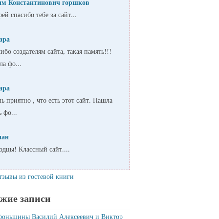
им Константинович горшков
ей спасибо тебе за сайт...
ара
ибо создателям сайта, такая память!!!
а фо...
ара
ь приятно , что есть этот сайт. Нашла
ь фо...
пан
дцы! Классный сайт....
тзывы из гостевой книги
жие записи
фоньшины Василий Алексеевич и Виктор