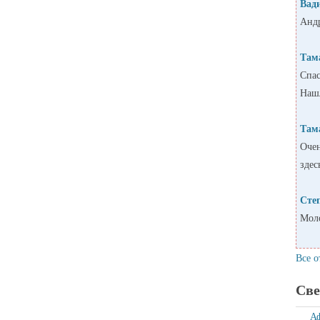
Вад
Андр
Там
Спас
Нашл
Там
Очен
здес
Сте
Моло
Все о
Све
А