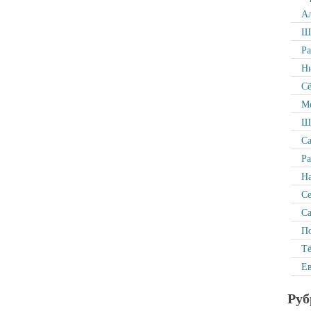
Ал
Ша
Р
Ни
Сё
Ме
Ша
Са
Ра
На
С
Са
По
Тё
Ев
Руб