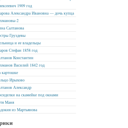
ексеевич 1909 год
рова Александра Ивановна — дочь купца
ахмановы-2
на Салтанова
стры Груздевы
льница и ее владельцы
ров Стефан 1858 год
лтанов Константин
хманов Василий 1842 год
 картошке
ельцо Ирыхово
лтанов Александр
сиделки на скамейке под окнами
тя Маня
докия из Мартьянова
рики