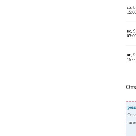
От
ром
Спас
инте