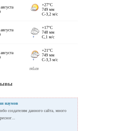
зывы
ан наумов
ибо создателям данного сайта, много
ресног...