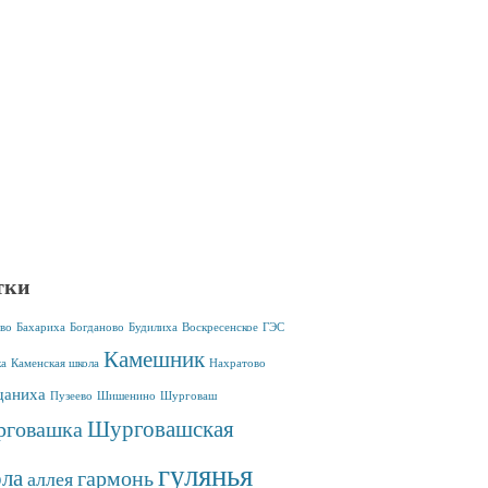
тки
во
Бахариха
Богданово
Будилиха
Воскресенское
ГЭС
Камешник
ка
Каменская школа
Нахратово
аниха
Пузеево
Шишенино
Шурговаш
Шурговашская
говашка
гулянья
ла
гармонь
аллея