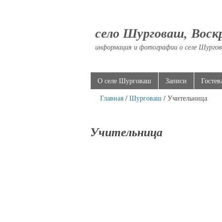
село Шурговаш, Воск
информация и фотографии о селе Шургов
О селе Шурговаш
Записи
Гостев
Главная
/
Шурговаш
/ Учительница
Учительница