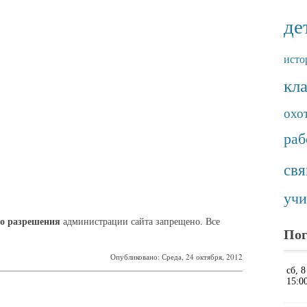
де
исто
кл
охо
раб
св
учи
о разрешения
администрации сайта запрещено. Все
Пог
Опубликовано: Среда, 24 октября, 2012