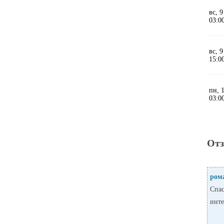
От
ром
Спас
инте