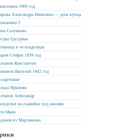
ексеевич 1909 год
рова Александра Ивановна — дочь купца
ахмановы-2
на Салтанова
стры Груздевы
льница и ее владельцы
ров Стефан 1858 год
лтанов Константин
хманов Василий 1842 год
 картошке
ельцо Ирыхово
лтанов Александр
сиделки на скамейке под окнами
тя Маня
докия из Мартьянова
рики