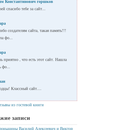
им Константинович горшков
ей спасибо тебе за сайт...
ара
ибо создателям сайта, такая память!!!
а фо...
ара
ь приятно , что есть этот сайт. Нашла
ь фо...
пан
дцы! Классный сайт....
тзывы из гостевой книги
жие записи
фоньшины Василий Алексеевич и Виктор