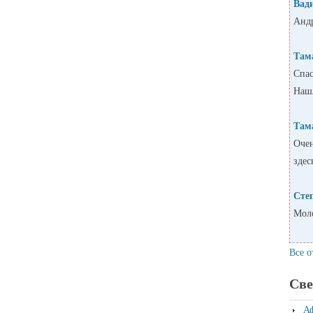
Вад
Андр
Там
Спас
Нашл
Там
Очен
здес
Сте
Моло
Все о
Све
А