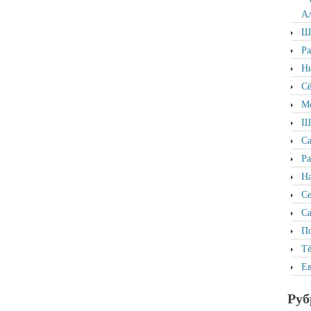
Ал
Ша
Р
Ни
Сё
Ме
Ша
Са
Ра
На
С
Са
По
Тё
Ев
Руб