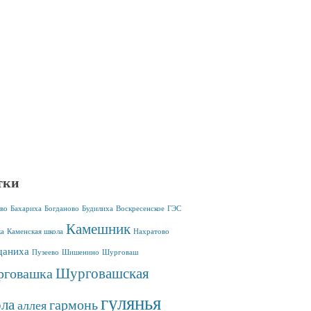
тки
во
Бахариха
Богданово
Будилиха
Воскресенское
ГЭС
Камешник
ка
Каменская школа
Нахратово
аниха
Пузеево
Шишенино
Шурговаш
Шурговашская
говашка
гулянья
ла
гармонь
аллея