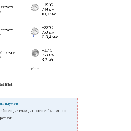
зывы
ан наумов
ибо создателям данного сайта, много
ресног...