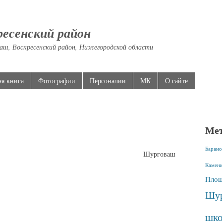
ресенский район
аш, Воскресенский район, Нижегородской области
ая книга
Фотографии
Персоналии
МК
О сайте
Ме
Барано
Шурговаш
Камен
Площ
Шур
шко