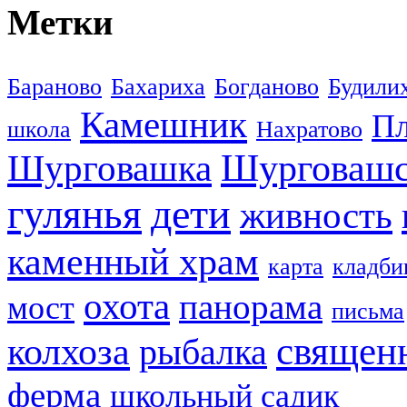
Метки
Бараново
Бахариха
Богданово
Будили
Камешник
П
школа
Нахратово
Шурговашс
Шурговашка
дети
гулянья
живность
каменный храм
карта
кладб
охота
панорама
мост
письма
колхоза
священ
рыбалка
ферма
школьный садик