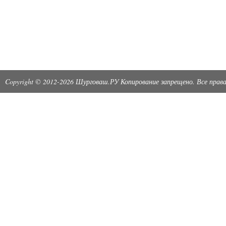
Copyright © 2012-2026 Шурговаш.РУ Копирование запрещено. Все пра