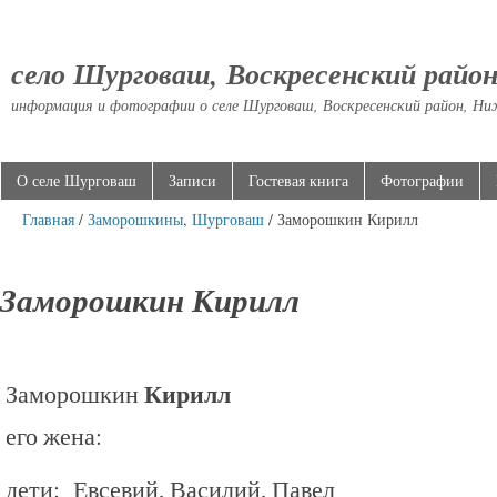
село Шурговаш, Воскресенский райо
информация и фотографии о селе Шурговаш, Воскресенский район, Ни
О селе Шурговаш
Записи
Гостевая книга
Фотографии
Главная
/
Заморошкины
,
Шурговаш
/ Заморошкин Кирилл
Заморошкин Кирилл
Кирилл
Заморошкин
его жена:
дети: Евсевий, Василий, Павел