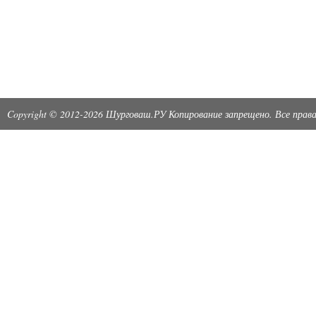
Copyright © 2012-2026 Шурговаш.РУ Копирование запрещено. Все пра