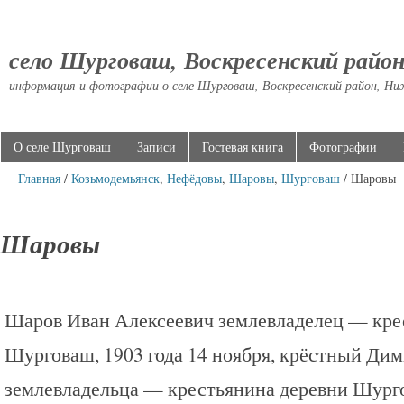
село Шурговаш, Воскресенский райо
информация и фотографии о селе Шурговаш, Воскресенский район, Ни
О селе Шурговаш
Записи
Гостевая книга
Фотографии
Главная
/
Козьмодемьянск
,
Нефёдовы
,
Шаровы
,
Шурговаш
/ Шаровы
Шаровы
Шаров Иван Алексеевич землевладелец — кре
Шурговаш, 1903 года 14 ноября, крёстный Дим
землевладельца — крестьянина деревни Шург