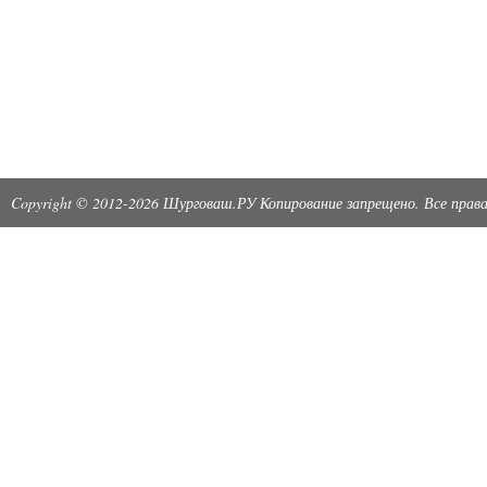
Copyright © 2012-2026 Шурговаш.РУ Копирование запрещено. Все пра