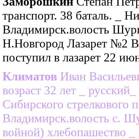
Заморошкин
Степан Петр
транспорт. 38 баталь. _ Н
Владимирск.волость Шурго
Н.Новгород Лазарет №2 Вс
поступил в лазарет 22 ию
Климатов
Иван Васильеви
возраст 32 лет _ русский
Сибирского стрелкового п
Владимирск.волость с. Шу
войной) хлебопашество _ 