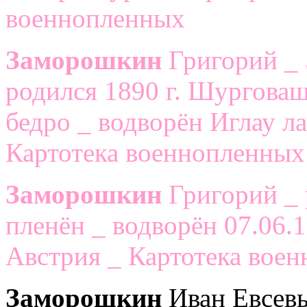
военнопленных
Заморошкин
Григорий _ 
родился 1890 г. Шурговаш
бедро _ водворён Иглау ла
Картотека военнопленных
Заморошкин
Григорий _ 
пленён _ водворён 07.06.1
Австрия _ Картотека вое
Заморошкин
Иван Евсевь