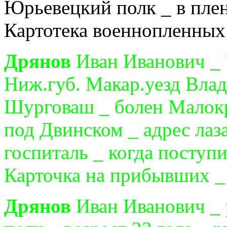
Юрьевецкий полк _ в плен
Картотека военнопленных
Дрянов
Иван Иванович _ 
Ниж.губ. Макар.уезд Влад
Шурговаш _ болен Малокро
под Двинском _ адрес лаз
госпиталь _ когда поступил
Карточка на прибывших _ 
Дрянов
Иван Иванович _ 