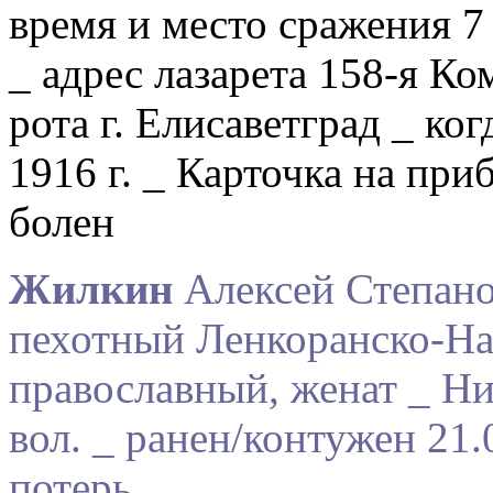
время и место сражения 7 
_ адрес лазарета 158-я К
рота г. Елисаветград _ ко
1916 г. _ Карточка на при
болен
Жилкин
Алексей Степано
пехотный Ленкоранско-На
православный, женат _ Н
вол. _ ранен/контужен 21.
потерь