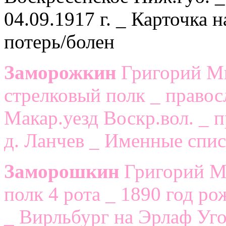
04.09.1917 г. _ Карточка
потерь/болен
Заморожкин
Григорий Ми
стрелковый полк _ правос
Макар.уезд Воскр.вол. _ п
д. Ланчев _ Именные спис
Заморошкин
Григорий Ми
полк 4 рота _ 1890 год р
_ Вирльбург на Эрлаф Уго