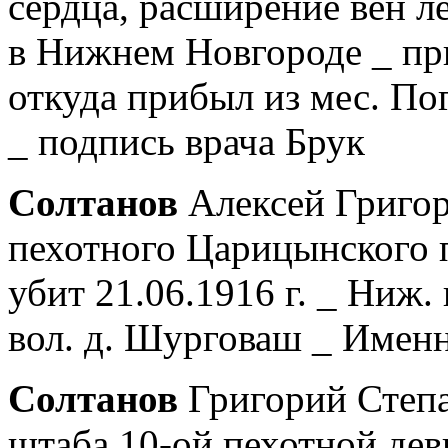
сердца, расширение вен л
в Нижнем Новгороде _ при
откуда прибыл из мес. П
_ подпись врача Брук
Солтанов
Алексей Григор
пехотного Царицынского п
убит 21.06.1916 г. _ Ниж.
вол. д. Шурговаш _ Имен
Солтанов
Григорий Степа
штаба 10-ой пехотной дев