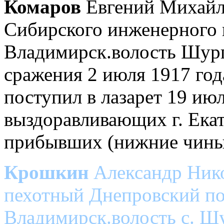
Комаров
Евгений Михайло
Сибирского инженерного 
Владимирск.волость Шург
сражения 2 июля 1917 года
поступил в лазарет 19 июл
выздоравливающих г. Екат
прибывших (нижние чины) 
Крошкин
Александр Нико
пехотный Днепровский по
Владимирск.волость с. Шу