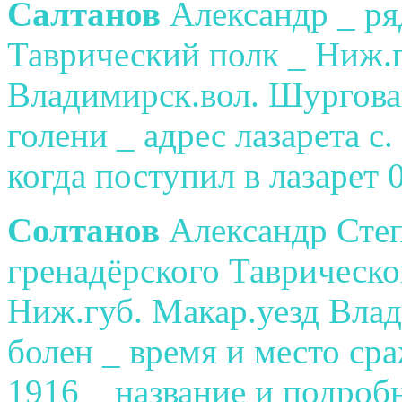
Салтанов
Александр _ ря
Таврический полк _ Ниж.
Владимирск.вол. Шургова
голени _ адрес лазарета с
когда поступил в лазарет 0
Солтанов
Александр Степ
гренадёрского Таврическог
Ниж.губ. Макар.уезд Вла
болен _ время и место ср
1916 _ название и подроб