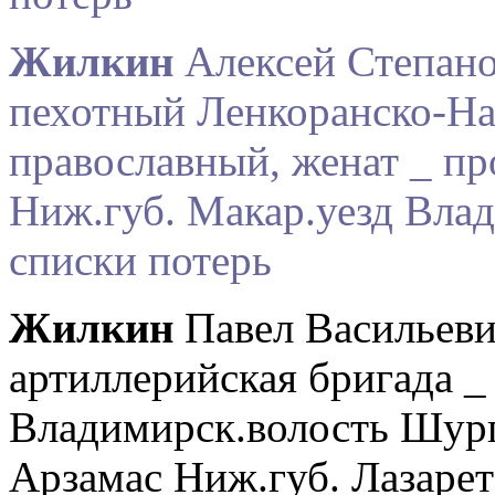
Жилкин
Алексей Степано
пехотный Ленкоранско-На
православный, женат _ про
Ниж.губ. Макар.уезд Вла
списки потерь
Жилкин
Павел Васильевич
артиллерийская бригада _
Владимирск.волость Шург
Арзамас Ниж.губ. Лазарет