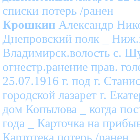
списки потерь /ранен
Крошкин
Александр Нико
Днепровский полк _ Ниж.
Владимирск.волость с. Шу
огнестр.ранение прав. го
25.07.1916 г. под г. Стани
городской лазарет г. Ека
дом Копылова _ когда пост
года _ Карточка на приб
Картотека потерь /ранен