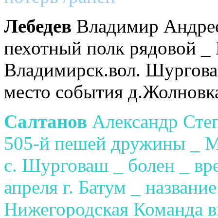
Лебедев
Владимир Андрее
пехотный полк рядовой _
Владимирск.вол. Шурговаш
место события д.Жолновк
Салтанов
Александр Степ
505-й пешей дружины _ М
с. Шурговаш _ болен _ вр
апреля г. Батум _ названи
Нижегородская Команда в