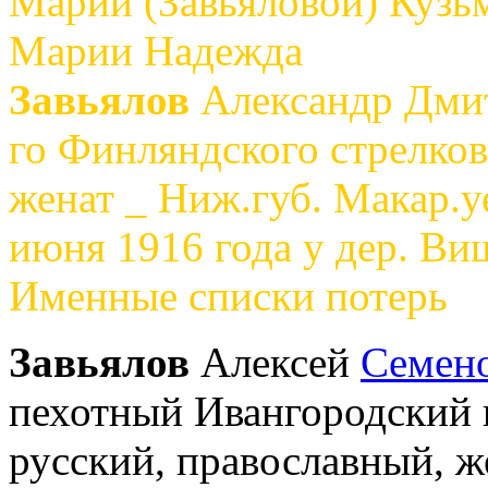
Марии (Завьяловой) Кузь
Марии Надежда
Завьялов
Александр Дмит
го Финляндского стрелков
женат _ Ниж.губ. Макар.у
июня 1916 года у дер. Ви
Именные списки потерь
Завьялов
Алексей
Семен
пехотный Ивангородский п
русский, православный, ж