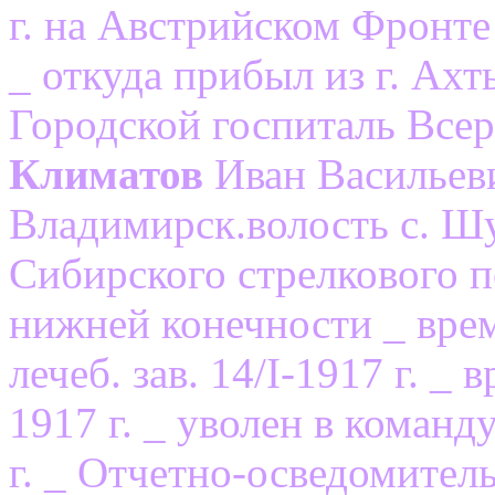
г. на Австрийском Фронте
_ откуда прибыл из г. Ахт
Городской госпиталь Все
Климатов
Иван Васильеви
Владимирск.волость с. Ш
Сибирского стрелкового 
нижней конечности _ врем
лечеб. зав. 14/I-1917 г. _
1917 г. _ уволен в коман
г. _ Отчетно-осведомител