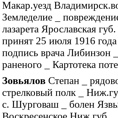
Макар.уезд Владимирск.во
Земледелие _ повреждени
лазарета Ярославская губ.
принят 25 июля 1916 года
подпись врача Либинзон 
раненого _ Картотека пот
Зовьялов
Степан _ рядово
стрелковый полк _ Ниж.гу
с. Шурговаш _ болен Язвы 
Воскресенское Ниж.губ. _ 