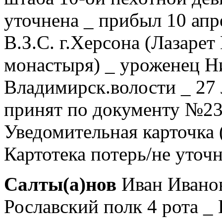
уточнена _ прибыл 10 апр
В.З.С. г.Херсона (Лазаре
монастыря) _ уроженец Н
Владимирск.волости _ 27 
принят по документу №239
Уведомительная карточка
Картотека потерь/не уточ
Салты(а)нов
Иван Иванов
Рославский полк 4 рота _