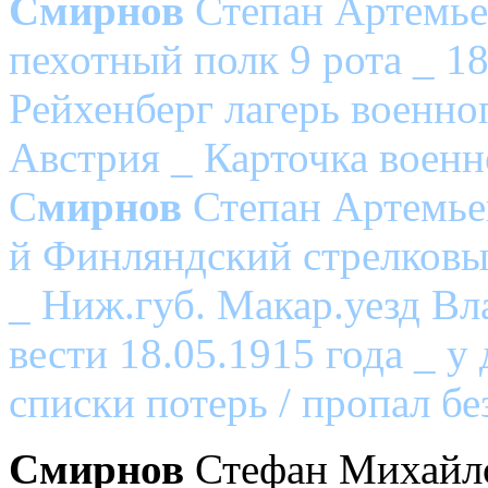
Смирнов
Степан Артемье
пехотный полк 9 рота _ 1
Рейхенберг лагерь военно
Австрия _ Карточка воен
С
мирнов
Степан Артемьев
й Финляндский стрелковы
_ Ниж.губ. Макар.уезд Вл
вести 18.05.1915 года _ 
списки потерь / пропал бе
Смирнов
Стефан Михайл