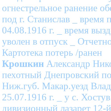
огнестрельное ранение обе
под г. Станислав _ время 
04.08.1916 г. _ время вызд
уволен в отпуск _ Отчетн
Картотека потерь /ранен
Крошкин
Александр Нико
пехотный Днепровский по
Ниж.губ. Макар.уезд Влад
25.07.1916 г. _ у с. Хосту
дивизионный лазарет 12-