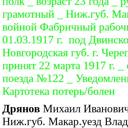
полк _ возраст 23 года _ 
грамотный _ Ниж.губ. Мак
войной Фабричный рабоч
01.03.1917 г. под Двинско
Новгородская губ. г. Чер
принят 22 марта 1917 г. 
поезда №122 _ Уведомлен
Картотека потерь/болен
Дрянов
Михаил Иванович 
Ниж.губ. Макар.уезд Вла