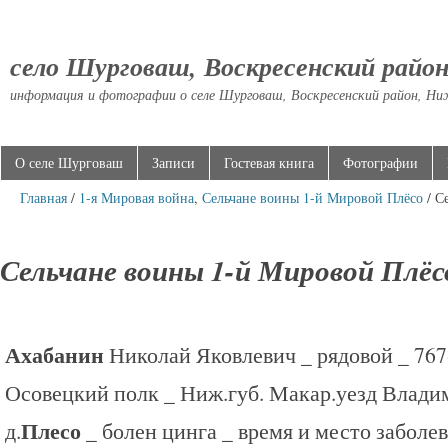
село Шурговаш, Воскресенский райо
информация и фотографии о селе Шурговаш, Воскресенский район, Ни
О селе Шурговаш
Записи
Гостевая книга
Фотографии
Главная
/
1-я Мировая война
,
Сельчане воины 1-й Мировой Плёсо
/ С
Сельчане воины 1-й Мировой Плёс
Ахабанин
Николай Яковлевич _ рядовой _ 76
Осовецкий полк _ Ниж.губ. Макар.уезд Влади
Плесо
д.
_ болен цинга _ время и место заболе