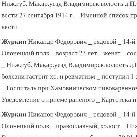
Пл
Ниж.губ. Макар.уезд Владимирск.волость д.
вести 27 сентября 1914 г. _ Именной список п
вести
Журкин
Никандр Федорович _ рядовой _ 14-й
Олонецкий полк _ возраст 23 лет _ женат _ со
_ Ниж.губ. Макар.уезд Владимирск.волость д.
болезни гастрит хр. и ревматизм _ поступил 1 
_ Госпиталь при Хамовническом пивоваренном
Уведомление о приеме раненого _ Картотека п
Журкин
Никанор Федорович _ рядовой _ 14-й
Олонецкий полк _ православный, холост _ Ниж