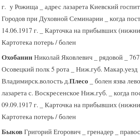
г. у Рожища _ адрес лазарета Киевский госп
Городов при Духовной Семинарии _ когда пост
14.06.1917 г. _ Карточка на прибывших (нижни
Картотека потерь / болен
Охобанин
Николай Яковлевич _ рядовой _ 76
Осовецкий полк 5 рота _ Ниж.губ. Макар.уезд
Плесо
Владимирск.волость д.
_ болен язва лево
лазарета с. Воскресенское Ниж.губ. _ когда по
09.09.1917 г. _ Карточка на прибывших (нижни
Картотека потерь / болен
Быков
Григорий Егорович _ гренадер _ право