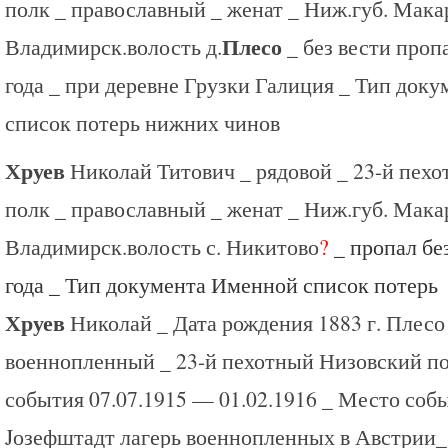
полк _ православный _ женат _ Ниж.губ. Мака
Плесо
Владимирск.волость д.
_ без вести проп
года _ при деревне Грузки Галиция _ Тип док
список потерь нижних чинов
Хруев
Николай Титович _ рядовой _ 23-й пех
полк _ православный _ женат _ Ниж.губ. Мака
Владимирск.волость с. Никитово
?
_ пропал без
года _ Тип документа Именной список потерь
Хруев
Николай _ Дата рождения 1883 г. Плесо 
военнопленный _ 23-й пехотный Низовский по
события 07.07.1915 — 01.02.1916 _ Место соб
Jозефштадт лагерь военнопленных в Австрии_