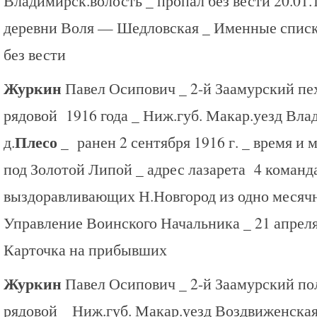
Владимирск.волость _ пропал без вести 20.01.1
деревни Воля — Шедловская _ Именные списки
без вести
Журкин
Павел Осипович _ 2-й Заамурский пе
рядовой 1916 года _ Ниж.губ. Макар.уезд Вла
Плесо _
д.
ранен 2 сентября 1916 г. _ время и
под Золотой Липой _ адрес лазарета 4 команд
выздоравливающих Н.Новгород из одно месячн
Управление Воинского Начальника _ 21 апреля 
Карточка на прибывших
Журкин
Павел Осипович _ 2-й Заамурский пол
рядовой _ Ниж.губ. Макар.уезд Воздвиженская 