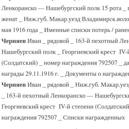
Ленкоранско — Нашебургский полк 15 рота _ 
женат _ Ниж.губ. Макар.уезд Владимирск.воло
мая 1916 года _ Именные списки потерь / ране
Черняев
Иван _ рядовой _ 163-й пехотный Л
Нашебургский полк _ Георгиевский крест IV-
(Солдатский) _ номер награждения 792507 _ д
награды 29.11.1916 г. _ Документы о награжд
Черняев
Иван _ рядовой _ Ниж.губ. Макар.уе
_ 163-й пехотный Ленкоранско — Нашебургск
Георгиевский крест IV-й степени (Солдатский
награждения 792507 _ Списки награжденных