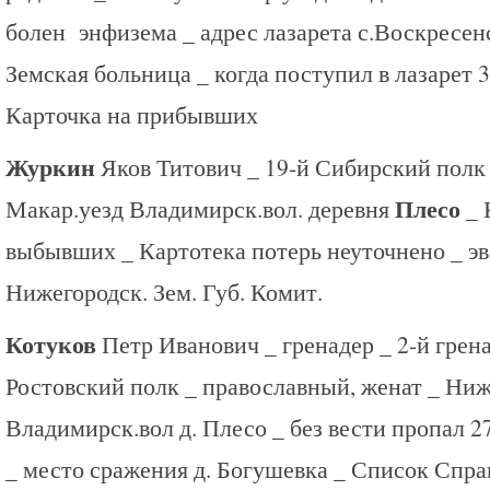
болен энфизема _ адрес лазарета с.Воскресен
Земская больница _ когда поступил в лазарет 3
Карточка на прибывших
Журкин
Яков Титович _ 19-й Сибирский полк
Плесо
Макар.уезд Владимирск.вол. деревня
_ 
выбывших _ Картотека потерь неуточнено _ эв
Нижегородск. Зем. Губ. Комит.
Котуков
Петр Иванович _ гренадер _ 2-й грен
Ростовский полк _ православный, женат _ Ниж
Владимирск.вол д. Плесо _ без вести пропал 27
_ место сражения д. Богушевка _ Список Спра