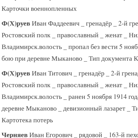
Карточки военнопленных
Ф(Х)руев
Иван Фаддеевич _ гренадёр _ 2-й гр
Ростовский полк _ православный _ женат _ Ни
Владимирск.волость _ пропал без вести 5 ноябр
бою при деревне Мыканово _ Тип документа К
Ф(Х)руев
Иван Титович _ гренадёр _ 2-й грен
Ростовский полк _ православный _ женат _ Ни
Владимирск.волость _ ранен 5 ноября 1914 год
деревне Мыканово _ девизионный лазарет _ Т
Картотека потерь
Черняев
Иван Егорович _ рядовой _ 163-й пе