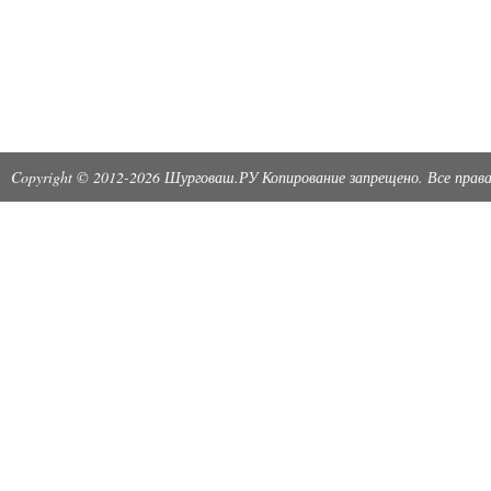
Copyright © 2012-2026 Шурговаш.РУ Копирование запрещено. Все пра