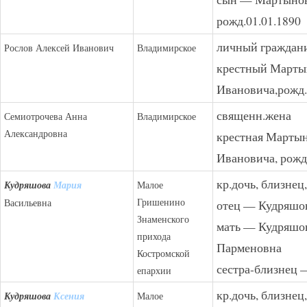
рожд.01.01.1890
личный граждан
Рослов Алексей Иванович
Владимирское
крестный Марты
Ивановича,рожд.
священн.жена
Семиотрочева Анна
Владимирское
Александровна
крестная Марты
Ивановича, рожд
кр.дочь, близнец
Кудряшова
Мария
Малое
Гришенино
Васильевна
отец — Кудряшо
Знаменского
мать — Кудряшов
прихода
Парменовна
Костромской
сестра-близнец 
епархии
кр.дочь, близнец
Кудряшова
Ксения
Малое