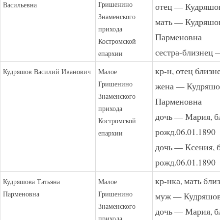
Гришенино
Васильевна
отец — Кудряшо
Знаменского
мать — Кудряшов
прихода
Парменовна
Костромской
сестра-близнец
епархии
кр-н, отец близн
Кудряшов Василий Иванович
Малое
Гришенино
жена — Кудряшо
Знаменского
Парменовна
прихода
дочь — Мария, б
Костромской
рожд.06.01.1890
епархии
дочь — Ксения, 
рожд.06.01.1890
кр-нка, мать бли
Кудряшова Татьяна
Малое
Парменовна
Гришенино
муж — Кудряшов
Знаменского
дочь — Мария, б
прихода