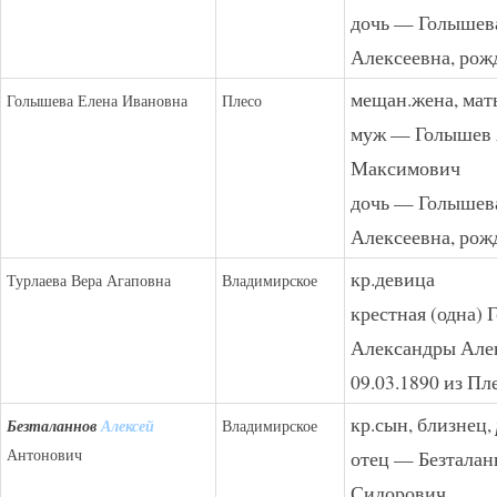
дочь — Голышев
Алексеевна, рожд
мещан.жена, мат
Голышева Елена Ивановна
Плесо
муж — Голышев 
Максимович
дочь — Голышев
Алексеевна, рожд
кр.девица
Турлаева Вера Агаповна
Владимирское
крестная (одна)
Александры Алек
09.03.1890 из Пл
кр.сын, близнец,
Безталаннов
Алексей
Владимирское
Антонович
отец — Безтала
Сидорович