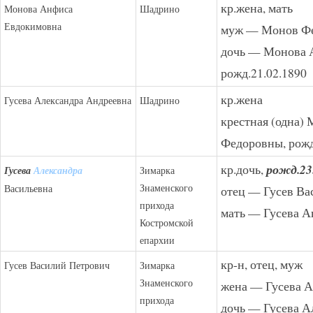
кр.жена, мать
Монова Анфиса
Шадрино
Евдокимовна
муж — Монов Ф
дочь — Монова 
рожд.21.02.1890
кр.жена
Гусева Александра Андреевна
Шадрино
крестная (одна)
Федоровны, рожд
кр.дочь,
рожд.23
Гусева
Александра
Зимарка
Знаменского
Васильевна
отец — Гусев Ва
прихода
мать — Гусева А
Костромской
епархии
кр-н, отец, муж
Гусев Василий Петрович
Зимарка
Знаменского
жена — Гусева 
прихода
дочь — Гусева А