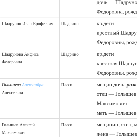
дочь — Шадруно
Федоровна, рожд.
кр.дети
Шадрунов Иван Ерофеевич
Шадрино
крестный Шадру
Федоровны, рожд
кр.дети
Шадрунова Анфиса
Шадрино
Федоровна
крестная Шадру
Федоровны, рожд
мещан.дочь,
рожд
Голышева
Александра
Плесо
Алексеевна
отец — Голышев
Максимович
мать — Голышев
мещанин, отец, 
Голышев Алексей
Плесо
Максимович
жена — Голышев