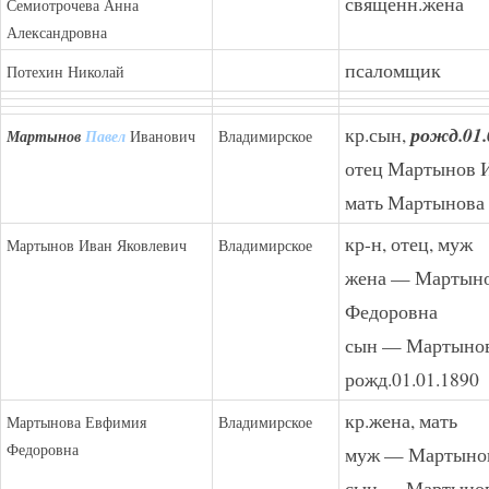
священн.жена
Семиотрочева Анна
Александровна
псаломщик
Потехин Николай
кр.сын,
рожд.01.
Мартынов
Павел
Иванович
Владимирское
отец Мартынов 
мать Мартынова
кр-н, отец, муж
Мартынов Иван Яковлевич
Владимирское
жена — Мартын
Федоровна
сын — Мартынов
рожд.01.01.1890
кр.жена, мать
Мартынова Евфимия
Владимирское
Федоровна
муж — Мартынов
сын — Мартынов