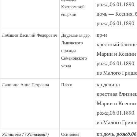
рожд.06.01.1890
Костромской
дочь — Ксения, 
епархии
рожд.06.01.1890
кр-н
Лобашев Василий Федорович
Двудельная дер.
Лыковского
крестный близн
прихода
Марии и Ксении 
Семеновского
рожд.06.01.1890
уезда
из Малого Гриш
кр.девица
Лапшина Анна Петровна
Плесо
крестная близне
Марии и Ксении 
рожд.06.01.1890
из Малого Гриш
кр.дочь,
рожд.06
Устинова ? (Усталова?)
Осиновка