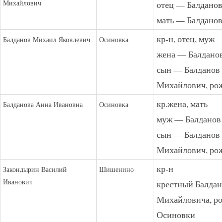
Михайлович
отец — Балдано
мать — Балдано
кр-н, отец, муж
Балданов Михаил Яковлевич
Осиновка
жена — Балдано
сын — Балданов
Михайлович, рож
кр.жена, мать
Балданова Анна Ивановна
Осиновка
муж — Балданов
сын — Балданов
Михайлович, рож
кр-н
Закондырин Василий
Шишенино
Иванович
крестный Балдан
Михайловича, ро
Осиновки