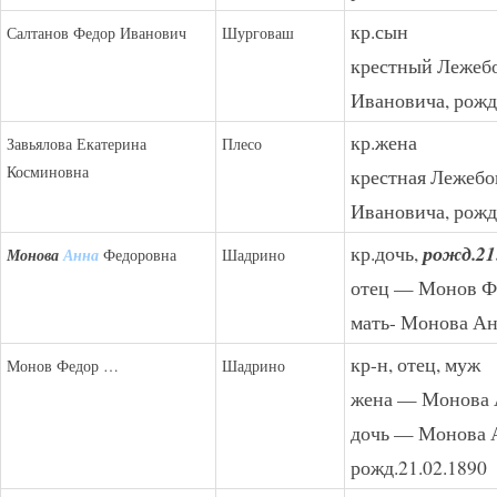
кр.сын
Салтанов Федор Иванович
Шурговаш
крестный Лежеб
Ивановича, рожд
кр.жена
Завьялова Екатерина
Плесо
Косминовна
крестная Лежебо
Ивановича, рожд
кр.дочь,
рожд.21
Монова
Анна
Федоровна
Шадрино
отец — Монов 
мать- Монова А
кр-н, отец, муж
Монов Федор …
Шадрино
жена — Монова 
дочь — Монова 
рожд.21.02.1890