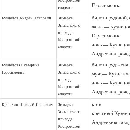
Костромской
Герасимовна
епархии
билетн.рядовой, 
Кузнецов Андрей Агапович
Зимарка
Знаменского
жена — Кузнецо
прихода
Герасимовна
Костромской
дочь — Кузнецов
епархии
Андреевна, рожд
билетн.ряд.жена,
Кузнецова Екатерина
Зимарка
Герасимовна
Знаменского
муж — Кузнецов
прихода
дочь — Кузнецов
Костромской
Андреевна, рожд
епархии
кр-н
Крошкин Николай Иванович
Зимарка
Знаменского
крестный Кузне
прихода
Андреевны, рожд
Костромской