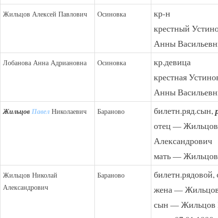
кр-н
Жильцов Алексей Павлович
Осиновка
крестный Устино
Анны Васильевны
кр.девица
Лобанова Анна Адриановна
Осиновка
крестная Устино
Анны Васильевны
билетн.ряд.сын,
Жильцов
Павел
Николаевич
Бараново
отец — Жильцов
Александрович
мать — Жильцов
билетн.рядовой, 
Жильцов Николай
Бараново
Александрович
жена — Жильцов
сын — Жильцов 