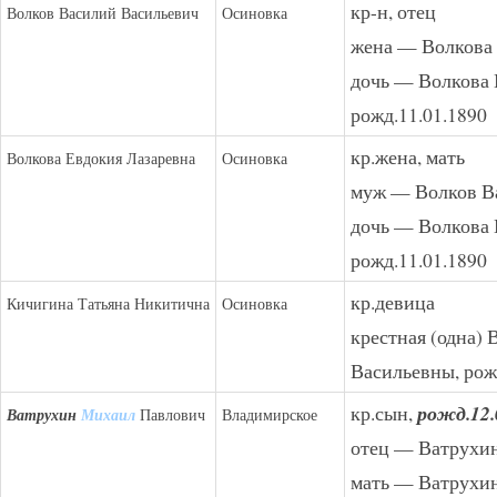
кр-н, отец
Волков Василий Васильевич
Осиновка
жена — Волкова 
дочь — Волкова 
рожд.11.01.1890
кр.жена, мать
Волкова Евдокия Лазаревна
Осиновка
муж — Волков В
дочь — Волкова 
рожд.11.01.1890
кр.девица
Кичигина Татьяна Никитична
Осиновка
крестная (одна)
Васильевны, рож
кр.сын,
рожд.12.
Ватрухин
Михаил
Павлович
Владимирское
отец — Ватрухи
мать — Ватрухи