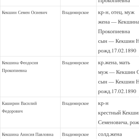
кр-н, отец, муж
Кекшин Семен Осиевич
Владимирское
жена — Кекшина
Прокопиевна
сын — Кекшин Н
рожд.17.02.1890
кр.жена, мать
Кекшина Феодосия
Владимирское
Прокопиевна
муж — Кекшин С
сын — Кекшин Н
рожд.17.02.1890
кр-н
Каширин Василий
Владимирское
Федорович
крестный Кекши
Семеновича, рож
солд.жена
Кекшина Анисия Павловна
Владимирское