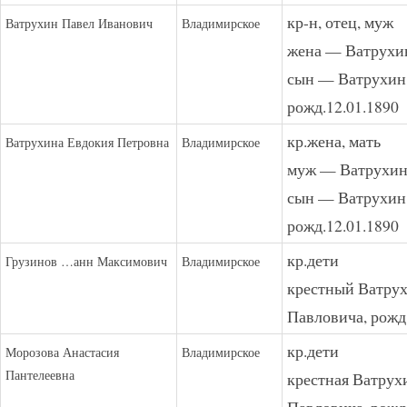
кр-н, отец, муж
Ватрухин Павел Иванович
Владимирское
жена — Ватрухи
сын — Ватрухин
рожд.12.01.1890
кр.жена, мать
Ватрухина Евдокия Петровна
Владимирское
муж — Ватрухин
сын — Ватрухин
рожд.12.01.1890
кр.дети
Грузинов …анн Максимович
Владимирское
крестный Ватру
Павловича, рожд
кр.дети
Морозова Анастасия
Владимирское
Пантелеевна
крестная Ватру
Павловича, рожд