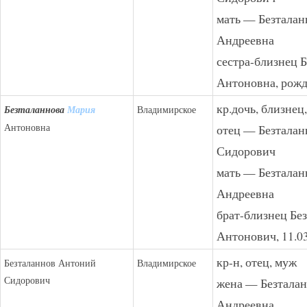
мать — Безтала
Андреевна
сестра-близнец 
Антоновна, рожд.
кр.дочь, близнец
Безталаннова
Мария
Владимирское
Антоновна
отец — Безтала
Сидорович
мать — Безтала
Андреевна
брат-близнец Бе
Антонович, 11.0
кр-н, отец, муж
Безталаннов Антоний
Владимирское
Сидорович
жена — Безтала
Андреевна