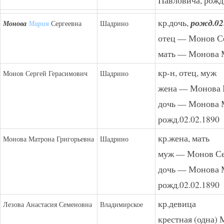
кр.дочь,
рожд.02
Монова
Мария
Сергеевна
Шадрино
отец — Монов С
мать — Монова 
кр-н, отец, муж
Монов Сергей Герасимович
Шадрино
жена — Монова 
дочь — Монова М
рожд.02.02.1890
кр.жена, мать
Монова Матрона Григорьевна
Шадрино
муж — Монов Се
дочь — Монова М
рожд.02.02.1890
кр.девица
Лезова Анастасия Семеновна
Владимирское
крестная (одна)