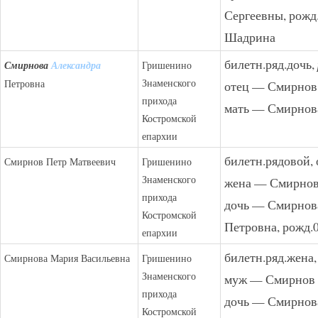
Сергеевны, рожд.
Шадрина
билетн.ряд.дочь,
Смирнова
Александра
Гришенино
Знаменского
Петровна
отец — Смирнов
прихода
мать — Смирнов
Костромской
епархии
билетн.рядовой, 
Смирнов Петр Матвеевич
Гришенино
Знаменского
жена — Смирнов
прихода
дочь — Смирнов
Костромской
Петровна, рожд.0
епархии
билетн.ряд.жена,
Смирнова Мария Васильевна
Гришенино
Знаменского
муж — Смирнов 
прихода
дочь — Смирнов
Костромской