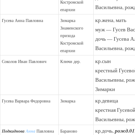
Костромской
Васильевна, рожд
епархии
кр.жена, мать
Гусева Анна Павловна
Зимарка
Знаменского
муж — Гусев Ва
прихода
дочь — Гусева А
Костромской
Васильевна, рожд
епархии
кр.сын
Соколов Иван Павлович
Ключи дер.
крестный Гусев
Васильевны, рожд
Зимарки
кр.девица
Гусева Варвара Федоровна
Зимарка
крестная Гусево
Васильевны, рож
кр.дочь,
рожд.01
Подкиднова
Анна
Павловна
Бараново