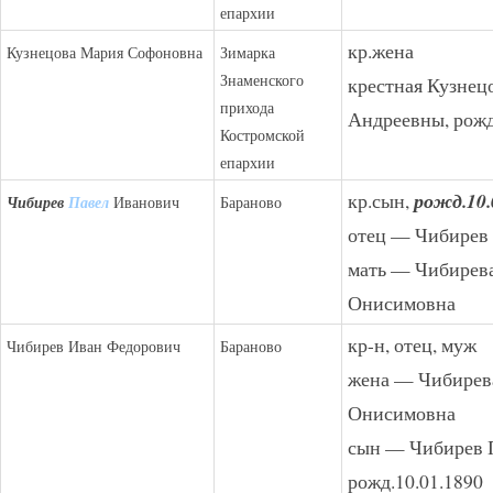
епархии
кр.жена
Кузнецова Мария Софоновна
Зимарка
Знаменского
крестная Кузнец
прихода
Андреевны, рожд
Костромской
епархии
кр.сын,
рожд.10.
Чибирев
Павел
Иванович
Бараново
отец — Чибирев
мать — Чибирев
Онисимовна
кр-н, отец, муж
Чибирев Иван Федорович
Бараново
жена — Чибирев
Онисимовна
сын — Чибирев 
рожд.10.01.1890