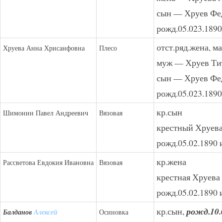
сын — Хруев Фе
рожд.05.023.1890
отст.ряд.жена, м
Хруева Анна Хрисанфовна
Плесо
муж — Хруев Ти
сын — Хруев Фе
рожд.05.023.1890
кр.сын
Шимонин Павел Андреевич
Вязовая
крестный Хруева
рожд.05.02.1890 
кр.жена
Рассветова Евдокия Ивановна
Вязовая
крестная Хруева
рожд.05.02.1890 
кр.сын,
рожд.10.
Балданов
Алексей
Осиновка