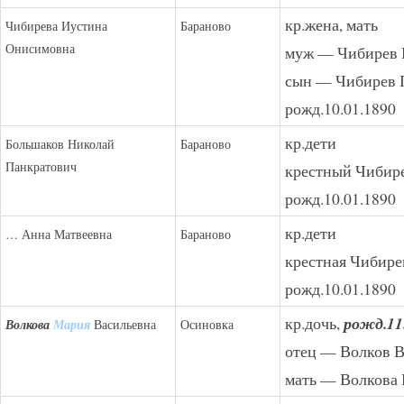
кр.жена, мать
Чибирева Иустина
Бараново
Онисимовна
муж — Чибирев 
сын — Чибирев 
рожд.10.01.1890
кр.дети
Большаков Николай
Бараново
Панкратович
крестный Чибире
рожд.10.01.1890
кр.дети
… Анна Матвеевна
Бараново
крестная Чибире
рожд.10.01.1890
кр.дочь,
рожд.11
Волкова
Мария
Васильевна
Осиновка
отец — Волков 
мать — Волкова 