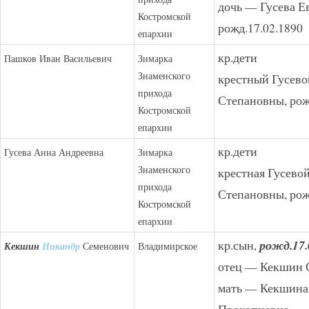
дочь — Гусева Е
Костромской
рожд.17.02.1890
епархии
кр.дети
Пашков Иван Васильевич
Зимарка
Знаменского
крестный Гусево
прихода
Степановны, рож
Костромской
епархии
кр.дети
Гусева Анна Андреевна
Зимарка
Знаменского
крестная Гусево
прихода
Степановны, рож
Костромской
епархии
кр.сын,
рожд.17.
Кекшин
Никандр
Семенович
Владимирское
отец — Кекшин 
мать — Кекшина
Прокопиевна