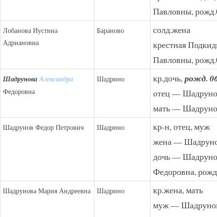
Павловны, рожд.
солд.жена
Лобанова Иустина
Бараново
Адриановна
крестная Подки
Павловны, рожд.
кр.дочь,
рожд. 06
Шадрунова
Александра
Шадрино
Федоровна
отец — Шадруно
мать — Шадруно
кр-н, отец, муж
Шадрунов Федор Петрович
Шадрино
жена — Шадруно
дочь — Шадруно
Федоровна, рожд.
кр.жена, мать
Шадрунова Мария Андреевна
Шадрино
муж — Шадрунов