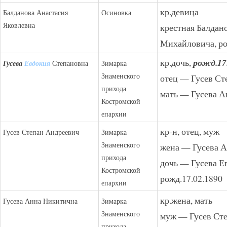
кр.девица
Балданова Анастасия
Осиновка
Яковлевна
крестная Балдан
Михайловича, ро
кр.дочь,
рожд.17
Гусева
Евдокия
Степановна
Зимарка
Знаменского
отец — Гусев Ст
прихода
мать — Гусева 
Костромской
епархии
кр-н, отец, муж
Гусев Степан Андреевич
Зимарка
Знаменского
жена — Гусева 
прихода
дочь — Гусева Е
Костромской
рожд.17.02.1890
епархии
кр.жена, мать
Гусева Анна Никитична
Зимарка
Знаменского
муж — Гусев Ст
прихода