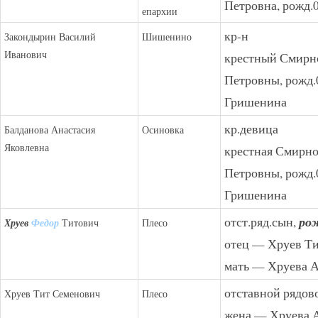
Петровна, рожд.0
епархии
кр-н
Закондырин Василий
Шишенино
Иванович
крестный Смирн
Петровны, рожд.0
Гришенина
кр.девица
Балданова Анастасия
Осиновка
Яковлевна
крестная Смирн
Петровны, рожд.0
Гришенина
отст.ряд.сын,
рож
Хруев
Федор
Титович
Плесо
отец — Хруев Т
мать — Хруева 
отставной рядово
Хруев Тит Семенович
Плесо
жена — Хруева 