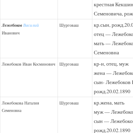
крестная Кекши
Семеновича, рож
кр.сын, рожд.20.
Лежебоков
Василий
Шурговаш
Иванович
отец — Лежебок
мать — Лежебок
Семеновна
кр-н, отец, муж
Лежебоков Иван Косминович
Шурговаш
жена — Лежебок
сын- Лежебоков 
рожд.20.02.1890
кр.жена, мать
Лежебокова Наталия
Шурговаш
Семеновна
муж — Лежебоко
сын — Лежебоко
рожд.20.02.1890