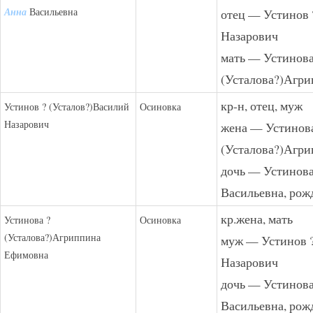
Анна
Васильевна
отец — Устинов 
Назарович
мать — Устинова
(Усталова?)Агр
кр-н, отец, муж
Устинов ? (Усталов?)Василий
Осиновка
Назарович
жена — Устинова
(Усталова?)Агр
дочь — Устинова
Васильевна, рожд
кр.жена, мать
Устинова ?
Осиновка
(Усталова?)Агриппина
муж — Устинов ?
Ефимовна
Назарович
дочь — Устинова
Васильевна, рожд