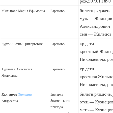
рожд.07.01.1890
билетн.ряд.жена,
Жильцова Мария Ефимовна
Бараново
муж — Жильцов
Александрович
сын — Жильцов 
кр.дети
Куртин Ефим Григорьевич
Бараново
крестный Жильц
Николаевича, ро
кр.дети
Турлаева Анастасия
Бараново
Яковлевна
крестная Жильцо
Николаевича, ро
билетн.ряд.дочь,
Кузнецова
Татьян
а
Зимарка
Знаменского
Андреевна
отец — Кузнецо
прихода
мать — Кузнецов