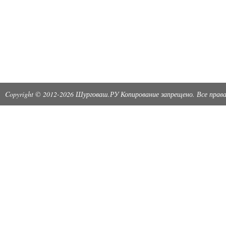
Copyright © 2012-2026 Шурговаш.РУ Копирование запрещено. Все пра