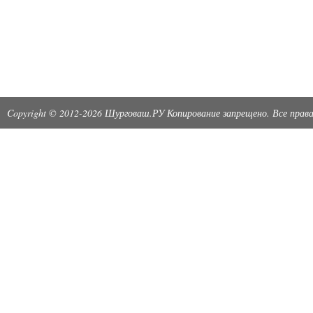
Copyright © 2012-2026 Шурговаш.РУ Копирование запрещено. Все пра