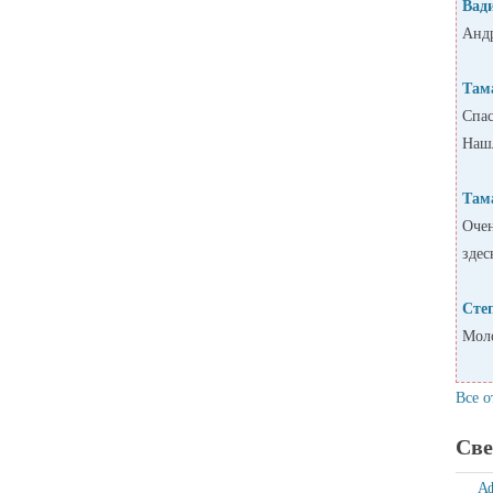
Вад
Андр
Там
Спас
Нашл
Там
Очен
здес
Сте
Моло
Все о
Све
А