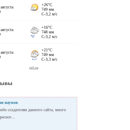
зывы
ан наумов
ибо создателям данного сайта, много
ресног...