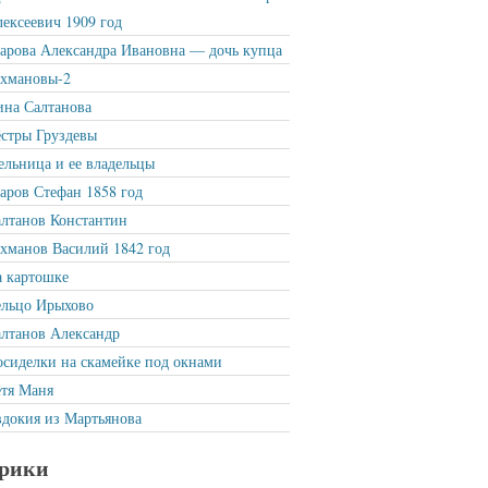
ексеевич 1909 год
рова Александра Ивановна — дочь купца
ахмановы-2
на Салтанова
стры Груздевы
льница и ее владельцы
ров Стефан 1858 год
лтанов Константин
хманов Василий 1842 год
 картошке
ельцо Ирыхово
лтанов Александр
сиделки на скамейке под окнами
тя Маня
докия из Мартьянова
рики