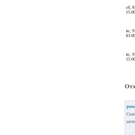
От
ром
Спас
инте