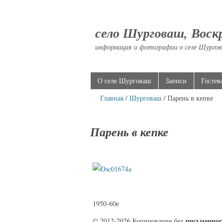
село Шурговаш, Воск
информация и фотографии о селе Шургов
О селе Шурговаш
Записи
Гостев
Главная
/
Шурговаш
/ Парень в кепке
Парень в кепке
1950-60е
письменног
© 2012-2026 Копирование без