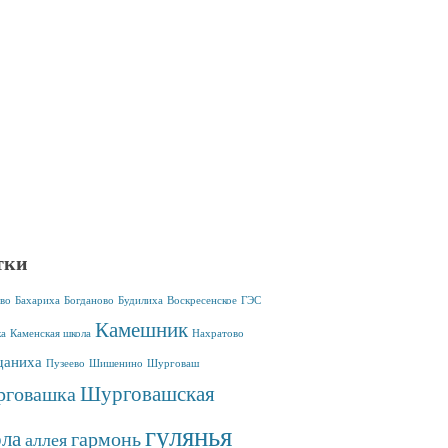
тки
во
Бахариха
Богданово
Будилиха
Воскресенское
ГЭС
Камешник
ка
Каменская школа
Нахратово
аниха
Пузеево
Шишенино
Шурговаш
Шурговашская
говашка
гулянья
ла
гармонь
аллея