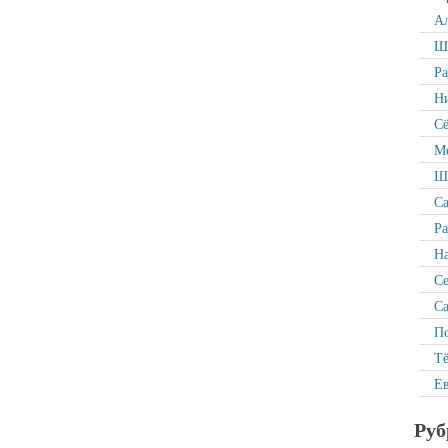
Ал
Ша
Р
Ни
Сё
Ме
Ша
Са
Ра
На
С
Са
По
Тё
Ев
Руб