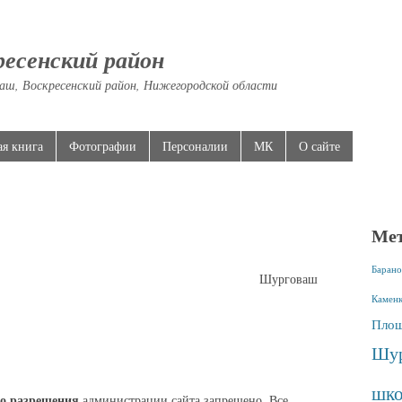
ресенский район
аш, Воскресенский район, Нижегородской области
ая книга
Фотографии
Персоналии
МК
О сайте
Ме
Барано
Шурговаш
Камен
Площ
Шур
шко
о разрешения
администрации сайта запрещено. Все