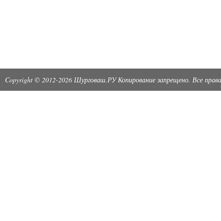
Copyright © 2012-2026 Шурговаш.РУ Копирование запрещено. Все пра