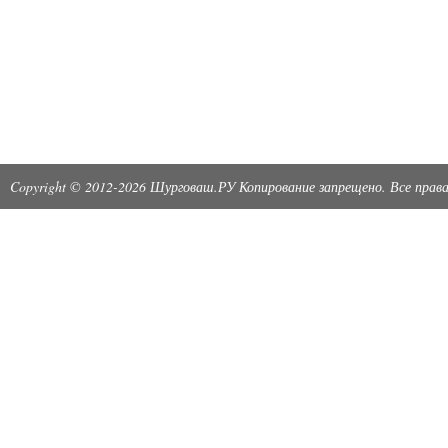
Copyright © 2012-2026 Шурговаш.РУ Копирование запрещено. Все пра