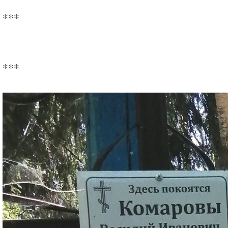
***
***