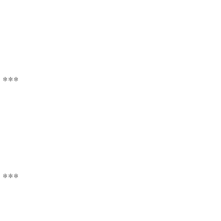
***
***