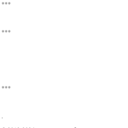
***
***
***
.