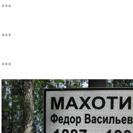
***
***
***