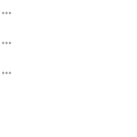
***
***
***