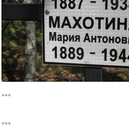
***
***