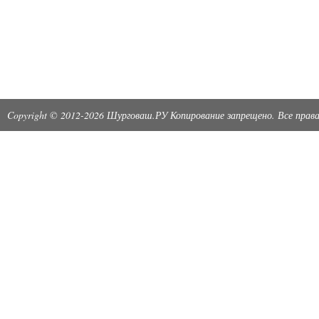
Copyright © 2012-2026 Шурговаш.РУ Копирование запрещено. Все пра