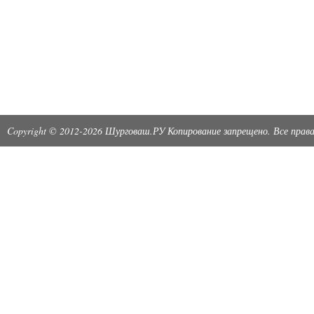
Copyright © 2012-2026 Шурговаш.РУ Копирование запрещено. Все пра