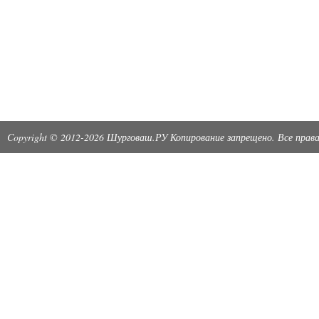
Copyright © 2012-2026 Шурговаш.РУ Копирование запрещено. Все пра