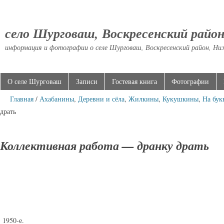
село Шурговаш, Воскресенский райо
информация и фотографии о селе Шурговаш, Воскресенский район, Ни
О селе Шурговаш
Записи
Гостевая книга
Фотографии
Главная
/
Ахабанины
,
Деревни и сёла
,
Жилкины
,
Кукушкины
,
На бук
драть
Коллективная работа — дранку драть
1950-е.