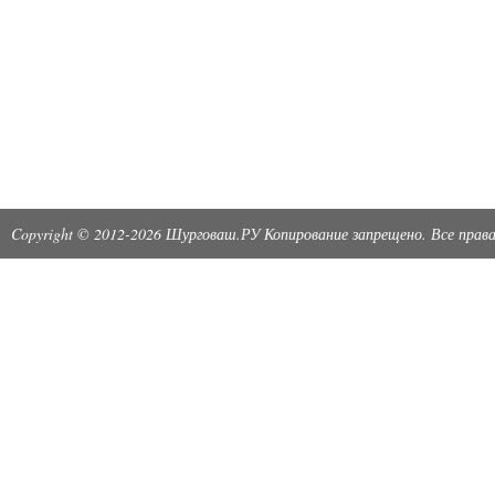
Copyright © 2012-2026 Шурговаш.РУ Копирование запрещено. Все пра