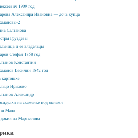
ексеевич 1909 год
рова Александра Ивановна — дочь купца
ахмановы-2
на Салтанова
стры Груздевы
льница и ее владельцы
ров Стефан 1858 год
лтанов Константин
хманов Василий 1842 год
 картошке
ельцо Ирыхово
лтанов Александр
сиделки на скамейке под окнами
тя Маня
докия из Мартьянова
рики