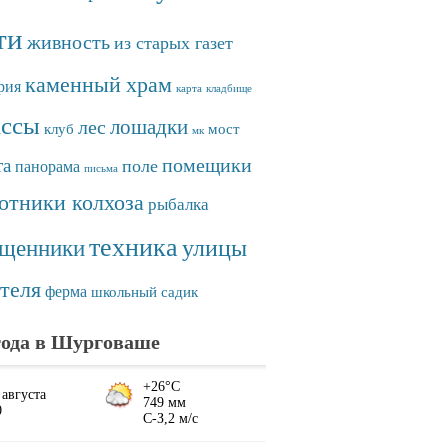
ти
живность
из старых газет
каменный храм
рия
карта
кладбище
ассы
лошадки
лес
клуб
мост
мк
помещики
та
поле
панорама
письма
отники колхоза
рыбалка
техника
улицы
ященники
теля
ферма
школьный садик
ода в Шурговаше