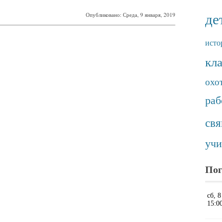
де
Опубликовано: Среда, 9 января, 2019
исто
кл
охо
раб
св
учи
Пог