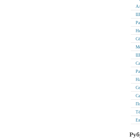
Ал
Ша
Р
Ни
Сё
Ме
Ша
Са
Ра
На
С
Са
По
Тё
Ев
Руб