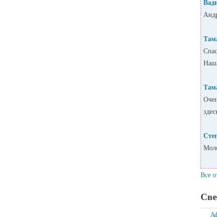
Вад
Андр
Там
Спас
Нашл
Там
Очен
здес
Сте
Моло
Все о
Све
А