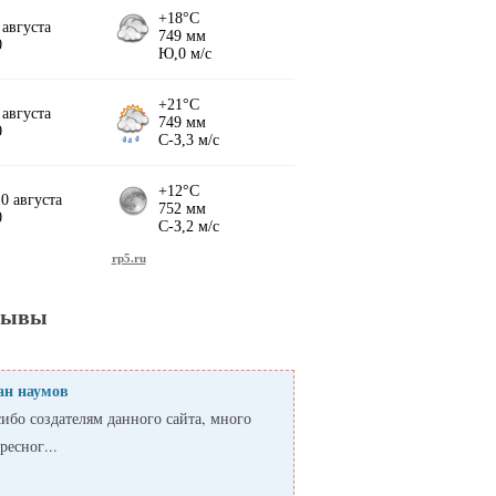
зывы
ан наумов
ибо создателям данного сайта, много
ресног...