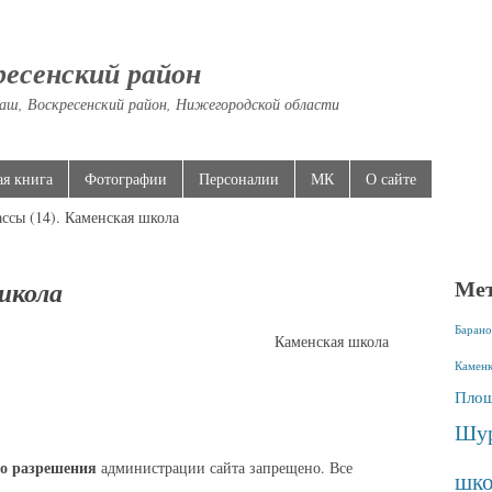
ресенский район
аш, Воскресенский район, Нижегородской области
ая книга
Фотографии
Персоналии
МК
О сайте
ассы (14). Каменская школа
Ме
школа
Барано
Каменская школа
Камен
Площ
Шур
о разрешения
администрации сайта запрещено. Все
шко