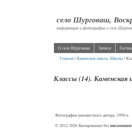
село Шурговаш, Воск
информация и фотографии о селе Шургов
О селе Шурговаш
Записи
Гостев
Главная
/
Каменская школа
,
Школы
/ Кл
Классы (14). Каменская 
Фотография неизвестного автора. 1950-е.
письменног
© 2012-2026 Копирование без