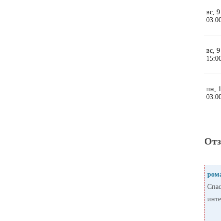
От
ром
Спас
инте