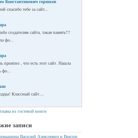
им Константинович горшков
ей спасибо тебе за сайт...
ара
ибо создателям сайта, такая память!!!
а фо...
ара
ь приятно , что есть этот сайт. Нашла
ь фо...
пан
дцы! Классный сайт....
тзывы из гостевой книги
жие записи
фоньшины Василий Алексеевич и Виктор