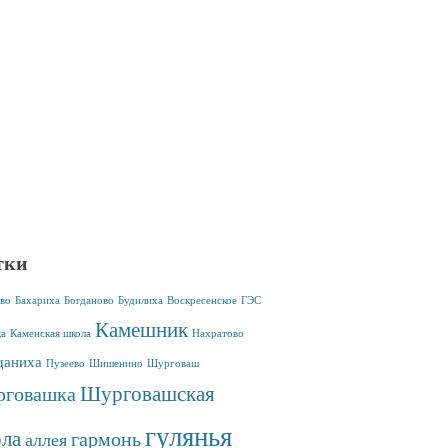
тки
во
Бахариха
Богданово
Будилиха
Воскресенское
ГЭС
Камешник
ка
Каменская школа
Нахратово
аниха
Пузеево
Шишенино
Шурговаш
Шурговашская
говашка
гулянья
ла
гармонь
аллея