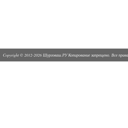
Copyright © 2012-2026 Шурговаш.РУ Копирование запрещено. Все пра