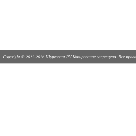
Copyright © 2012-2026 Шурговаш.РУ Копирование запрещено. Все пра