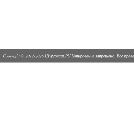
Copyright © 2012-2026 Шурговаш.РУ Копирование запрещено. Все пра