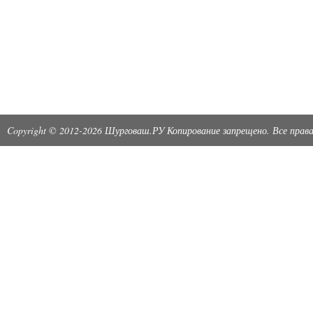
Copyright © 2012-2026 Шурговаш.РУ Копирование запрещено. Все пра