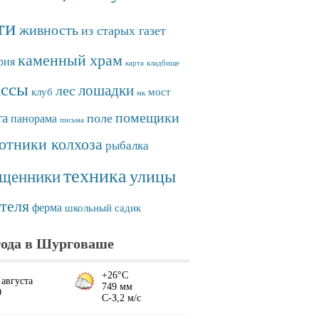
ти
живность
из старых газет
каменный храм
рия
карта
кладбище
ассы
лошадки
лес
клуб
мост
мк
помещики
та
поле
панорама
письма
отники колхоза
рыбалка
техника
улицы
ященники
теля
ферма
школьный садик
ода в Шурговаше