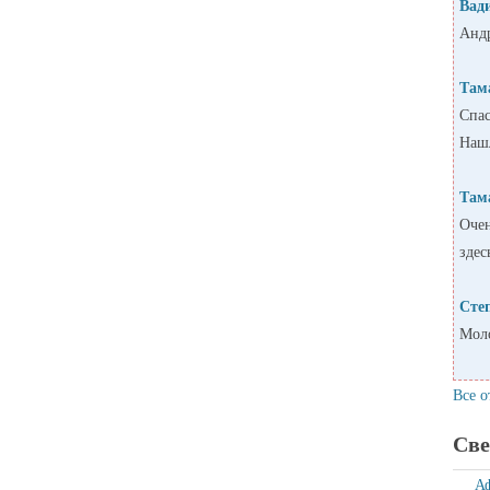
Вад
Андр
Там
Спас
Нашл
Там
Очен
здес
Сте
Моло
Все о
Све
А