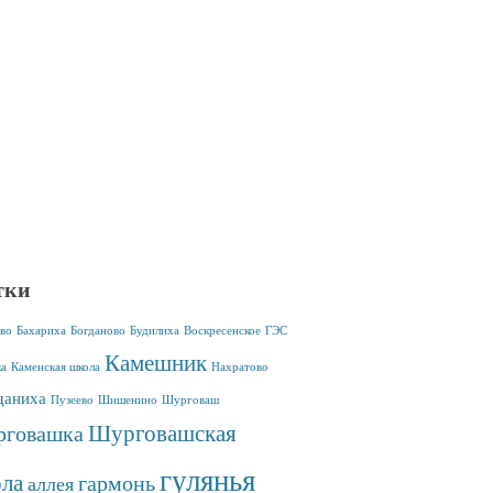
тки
во
Бахариха
Богданово
Будилиха
Воскресенское
ГЭС
Камешник
ка
Каменская школа
Нахратово
аниха
Пузеево
Шишенино
Шурговаш
Шурговашская
говашка
гулянья
ла
гармонь
аллея