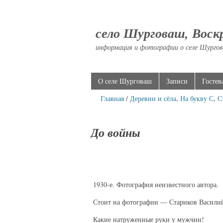
село Шурговаш, Воск
информация и фотографии о селе Шургов
О селе Шурговаш
Записи
Гостев
Главная
/
Деревни и сёла
,
На букву С
,
С
До войны
1930-е. Фотография неизвестного автора.
Стоит на фотографии — Стариков Василий
Какие натруженные руки у мужчин!