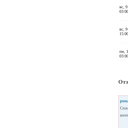
От
ром
Спас
инте