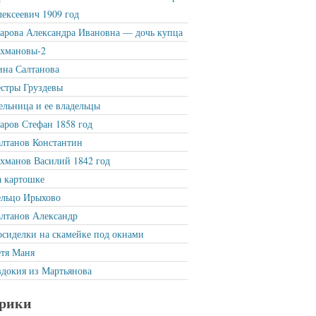
ексеевич 1909 год
рова Александра Ивановна — дочь купца
ахмановы-2
на Салтанова
стры Груздевы
льница и ее владельцы
ров Стефан 1858 год
лтанов Константин
хманов Василий 1842 год
 картошке
ельцо Ирыхово
лтанов Александр
сиделки на скамейке под окнами
тя Маня
докия из Мартьянова
рики