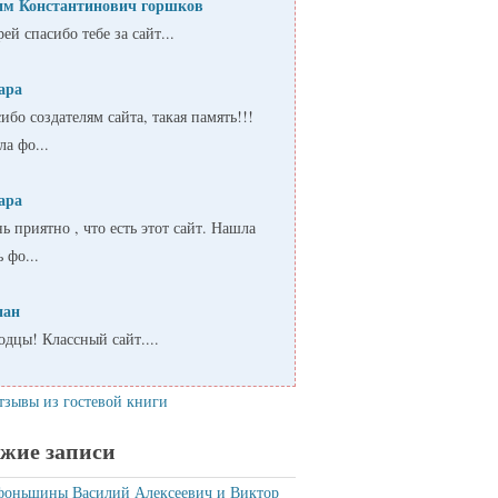
им Константинович горшков
ей спасибо тебе за сайт...
ара
ибо создателям сайта, такая память!!!
а фо...
ара
ь приятно , что есть этот сайт. Нашла
ь фо...
пан
дцы! Классный сайт....
тзывы из гостевой книги
жие записи
фоньшины Василий Алексеевич и Виктор