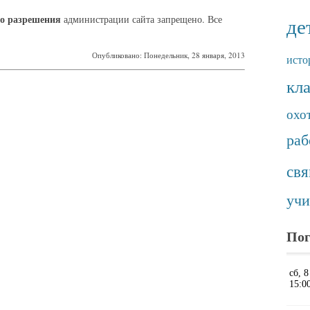
о разрешения
администрации сайта запрещено. Все
де
Опубликовано: Понедельник, 28 января, 2013
исто
кл
охо
раб
св
учи
Пог