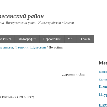
ресенский район
аш, Воскресенский район, Нижегородской области
ая книга
Фотографии
Персоналии
МК
О сайте
тариковы
,
Фамилии
,
Шурговаш
/ До войны
Ме
Барано
Деревни и сёла
Камен
Площ
Шур
 Иванович (1915-1942)
шко