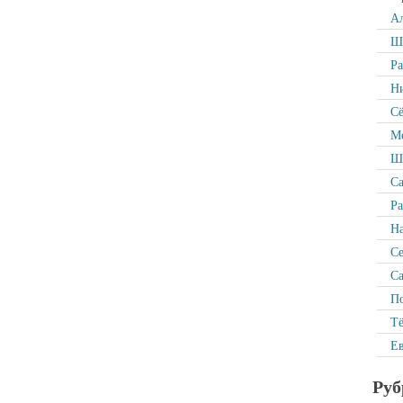
Ал
Ша
Р
Ни
Сё
Ме
Ша
Са
Ра
На
С
Са
По
Тё
Ев
Руб