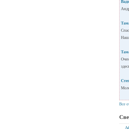
Вад
Андр
Там
Спас
Нашл
Там
Очен
здес
Сте
Моло
Все о
Све
А