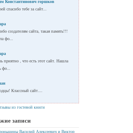
им Константинович горшков
ей спасибо тебе за сайт...
ара
ибо создателям сайта, такая память!!!
а фо...
ара
ь приятно , что есть этот сайт. Нашла
ь фо...
пан
дцы! Классный сайт....
тзывы из гостевой книги
жие записи
фоньшины Василий Алексеевич и Виктор