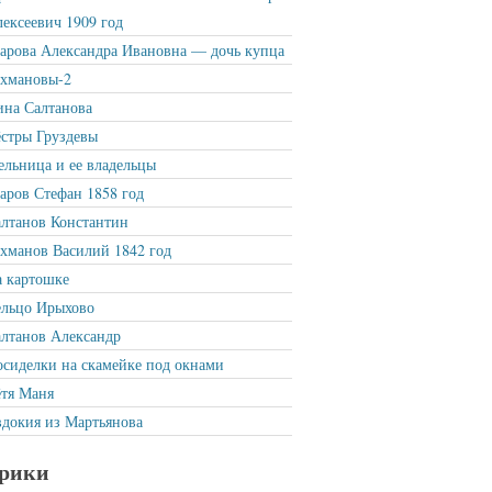
ексеевич 1909 год
рова Александра Ивановна — дочь купца
ахмановы-2
на Салтанова
стры Груздевы
льница и ее владельцы
ров Стефан 1858 год
лтанов Константин
хманов Василий 1842 год
 картошке
ельцо Ирыхово
лтанов Александр
сиделки на скамейке под окнами
тя Маня
докия из Мартьянова
рики