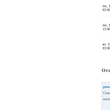
От
ром
Спас
инте