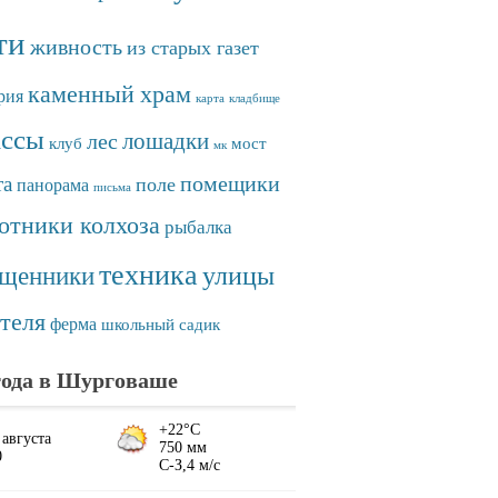
ти
живность
из старых газет
каменный храм
рия
карта
кладбище
ассы
лошадки
лес
клуб
мост
мк
помещики
та
поле
панорама
письма
отники колхоза
рыбалка
техника
улицы
ященники
теля
ферма
школьный садик
ода в Шурговаше