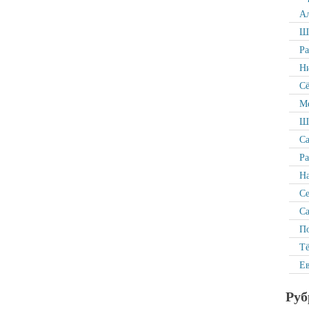
Ал
Ша
Р
Ни
Сё
Ме
Ша
Са
Ра
На
С
Са
По
Тё
Ев
Руб