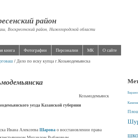
ресенский район
аш, Воскресенский район, Нижегородской области
ая книга
Фотографии
Персоналии
МК
О сайте
рговаш
/ Дело по иску купца г.Козьмодемьянска
Ме
зьмодемьянска
Барано
Козьмодемьянск
Камен
модемьянского уезда Казанской губернии
Площ
Шур
Шарова
нска Ивана Алексеева
о восстановлении права
шко
о крестьянином Михаилом Рыбаковым