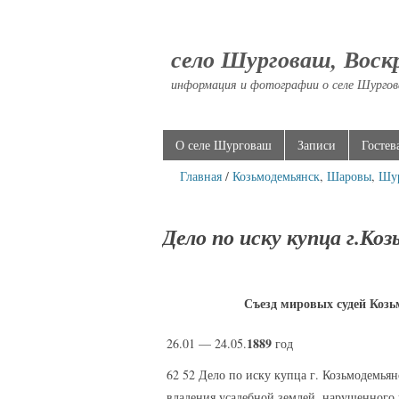
село Шурговаш, Воск
информация и фотографии о селе Шургов
О селе Шурговаш
Записи
Гостев
Главная
/
Козьмодемьянск
,
Шаровы
,
Шу
Дело по иску купца г.Ко
Съезд мировых судей Козь
1889
26.01 — 24.05.
год
62 52 Дело по иску купца г. Козьмодемья
владения усадебной землей, нарушенног