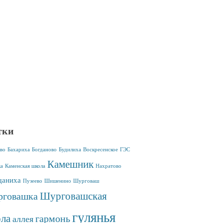
тки
во
Бахариха
Богданово
Будилиха
Воскресенское
ГЭС
Камешник
ка
Каменская школа
Нахратово
аниха
Пузеево
Шишенино
Шурговаш
Шурговашская
говашка
гулянья
ла
гармонь
аллея