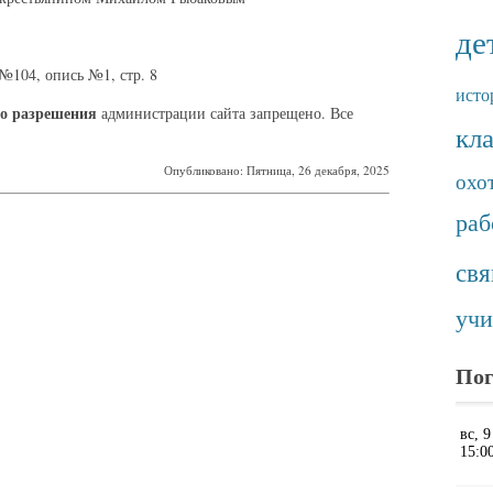
де
104, опись №1, стр. 8
исто
о разрешения
администрации сайта запрещено. Все
кл
Опубликовано: Пятница, 26 декабря, 2025
охо
раб
св
учи
Пог