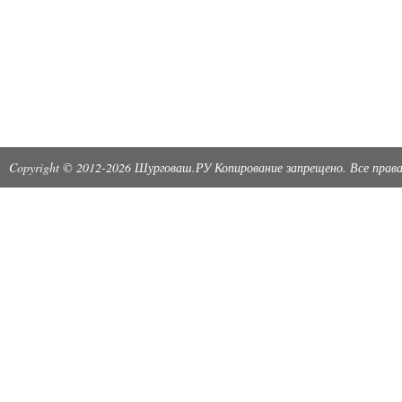
Copyright © 2012-2026 Шурговаш.РУ Копирование запрещено. Все пра