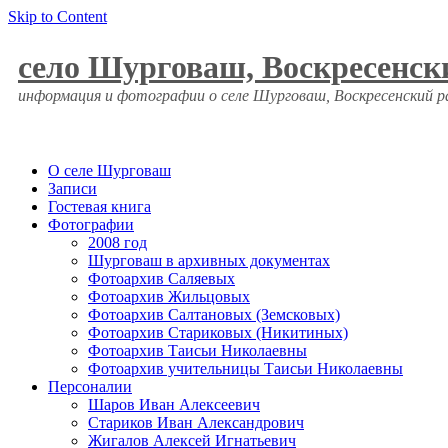
Skip to Content
село Шурговаш, Воскресенск
информация и фотографии о селе Шурговаш, Воскресенский 
О селе Шурговаш
Записи
Гостевая книга
Фотографии
2008 год
Шурговаш в архивных документах
Фотоархив Саляевых
Фотоархив Жильцовых
Фотоархив Салтановых (Земсковых)
Фотоархив Стариковых (Никитиных)
Фотоархив Таисьи Николаевны
Фотоархив учительницы Таисьи Николаевны
Персоналии
Шаров Иван Алексеевич
Стариков Иван Александрович
Жигалов Алексей Игнатьевич