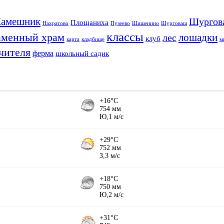
амешник
Шургов
Площаниха
Нахратово
Пузеево
Шишенино
Шурговаш
классы
аменный храм
лошадки
лес
клуб
карта
кладбище
м
чителя
ферма
школьный садик