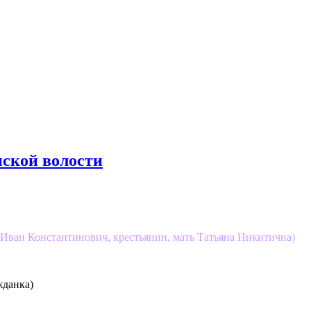
нской волости
 Иван Константинович, крестьянин, мать Татьяна Никитична)
жданка)