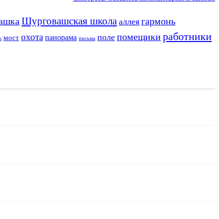
Шурговашская школа
ашка
гармонь
аллея
работники
охота
помещики
поле
панорама
мост
к
письма