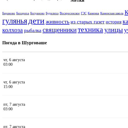
Метки
К
Бараново
Бахариха
Богданово
Будилиха
Воскресенское
ГЭС
Каменка
Каменская школа
дети
гулянья
к
живность
из старых газет
история
техника
улицы
колхоза
священники
у
рыбалка
Погода в Шурговаше